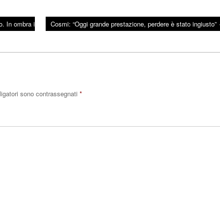
. In ombra i
Cosmi: “Oggi grande prestazione, perdere è stato ingiusto”
ligatori sono contrassegnati
*