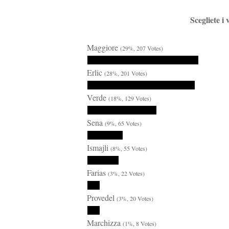
Scegliete i
Maggiore
(29%, 207 Votes)
Erlic
(28%, 201 Votes)
Verde
(18%, 129 Votes)
Sena
(9%, 65 Votes)
Ismajli
(8%, 55 Votes)
Farias
(3%, 22 Votes)
Provedel
(3%, 20 Votes)
Marchizza
(1%, 8 Votes)