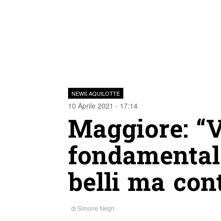
NEWS AQUILOTTE
10 Aprile 2021 - 17:14
Maggiore: “V
fondamentale
belli ma con
di
Simone Negri