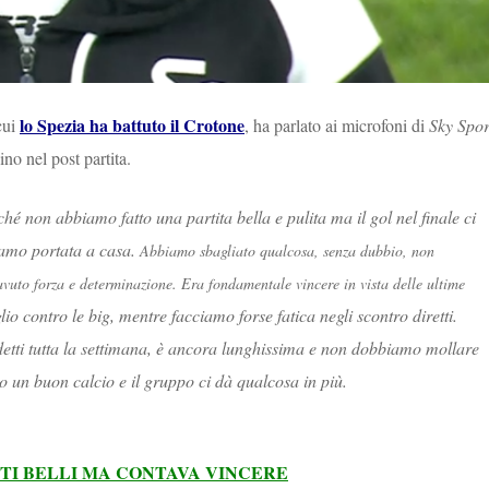
lo Spezia ha battuto il Crotone
cui
, ha parlato ai microfoni di
Sky Spor
no nel post partita.
hé non abbiamo fatto una partita bella e pulita ma il gol nel finale ci
biamo portata a casa.
Abbiamo sbagliato qualcosa, senza dubbio, non
uto forza e determinazione. Era fondamentale vincere in vista delle ultime
io contro le big, mentre facciamo forse fatica negli scontro diretti.
etti tutta la settimana, è ancora lunghissima e non dobbiamo mollare
mo un buon calcio e il gruppo ci dà qualcosa in più.
TI BELLI MA CONTAVA VINCERE