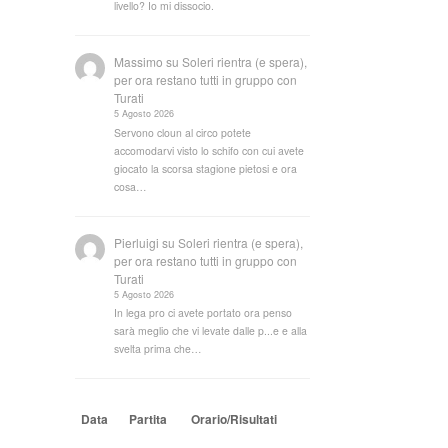
livello? Io mi dissocio.
Massimo
su
Soleri rientra (e spera),
per ora restano tutti in gruppo con
Turati
5 Agosto 2026
Servono cloun al circo potete
accomodarvi visto lo schifo con cui avete
giocato la scorsa stagione pietosi e ora
cosa…
Pierluigi
su
Soleri rientra (e spera),
per ora restano tutti in gruppo con
Turati
5 Agosto 2026
In lega pro ci avete portato ora penso
sarà meglio che vi levate dalle p...e e alla
svelta prima che…
Data
Partita
Orario/Risultati