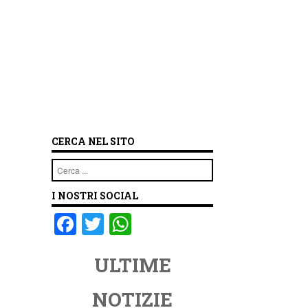
CERCA NEL SITO
Cerca
I NOSTRI SOCIAL
F
T
W
a
wi
h
ULTIME
c
tt
at
e
er
s
NOTIZIE