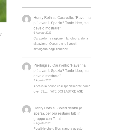
Henry Roth
su
Caravello: “Ravenna
più avanti. Spezia? Tante idee, ma
deve dimostrare”
6 Agosto 2026
t
.
Caravello ha ragione. Ha fotografato la
situazione. Occorre che i vecchi
sintolgano dagli zebedei!
Pierluigi
su
Caravello: “Ravenna
più avanti. Spezia? Tante idee, ma
deve dimostrare”
5 Agosto 2026
Anch'io la penso così specialmente come
over 33..... FATE DOI LASTRE ASE
Henry Roth
su
Soleri rientra (e
spera), per ora restano tutti in
gruppo con Turati
5 Agosto 2026
Possibile che u tifosi siano a questo