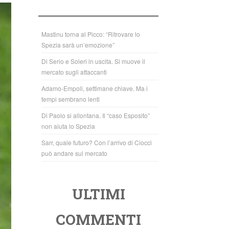
b
A
o
p
o
p
Mastinu torna al Picco: “Ritrovare lo
Spezia sarà un’emozione”
k
Di Serio e Soleri in uscita. Si muove il
mercato sugli attaccanti
Adamo-Empoli, settimane chiave. Ma i
tempi sembrano lenti
Di Paolo si allontana. Il “caso Esposito”
non aiuta lo Spezia
Sarr, quale futuro? Con l’arrivo di Ciocci
può andare sul mercato
ULTIMI
COMMENTI