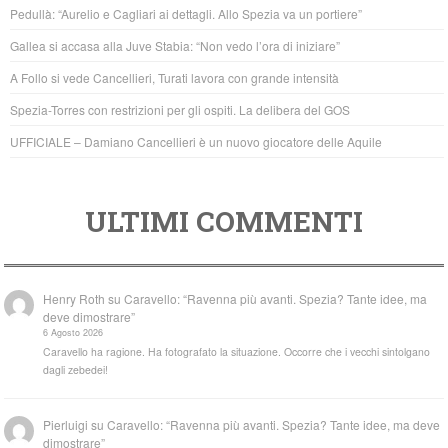
b
A
Pedullà: “Aurelio e Cagliari ai dettagli. Allo Spezia va un portiere”
o
p
Gallea si accasa alla Juve Stabia: “Non vedo l’ora di iniziare”
o
p
A Follo si vede Cancellieri, Turati lavora con grande intensità
k
Spezia-Torres con restrizioni per gli ospiti. La delibera del GOS
UFFICIALE – Damiano Cancellieri è un nuovo giocatore delle Aquile
ULTIMI COMMENTI
Henry Roth
su
Caravello: “Ravenna più avanti. Spezia? Tante idee, ma
deve dimostrare”
6 Agosto 2026
Caravello ha ragione. Ha fotografato la situazione. Occorre che i vecchi sintolgano
dagli zebedei!
Pierluigi
su
Caravello: “Ravenna più avanti. Spezia? Tante idee, ma deve
dimostrare”