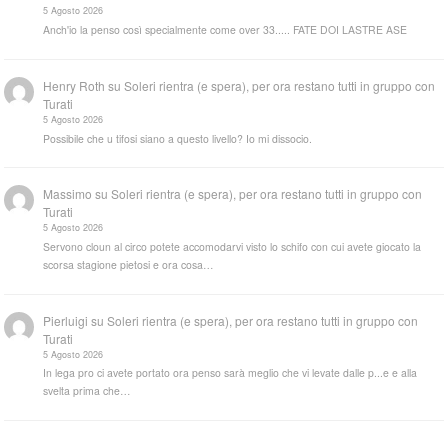
5 Agosto 2026
Anch'io la penso così specialmente come over 33..... FATE DOI LASTRE ASE
Henry Roth
su
Soleri rientra (e spera), per ora restano tutti in gruppo con
Turati
5 Agosto 2026
Possibile che u tifosi siano a questo livello? Io mi dissocio.
Massimo
su
Soleri rientra (e spera), per ora restano tutti in gruppo con
Turati
5 Agosto 2026
Servono cloun al circo potete accomodarvi visto lo schifo con cui avete giocato la
scorsa stagione pietosi e ora cosa…
Pierluigi
su
Soleri rientra (e spera), per ora restano tutti in gruppo con
Turati
5 Agosto 2026
In lega pro ci avete portato ora penso sarà meglio che vi levate dalle p...e e alla
svelta prima che…