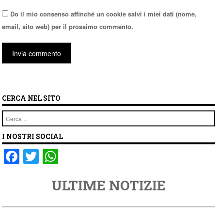
Do il mio consenso affinché un cookie salvi i miei dati (nome,
email, sito web) per il prossimo commento.
CERCA NEL SITO
Cerca
I NOSTRI SOCIAL
F
T
W
a
wi
h
ULTIME NOTIZIE
c
tt
at
e
er
s