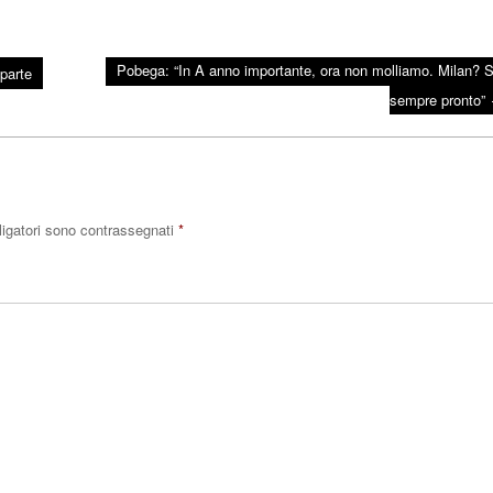
Pobega: “In A anno importante, ora non molliamo. Milan? 
parte
sempre pronto”
ligatori sono contrassegnati
*