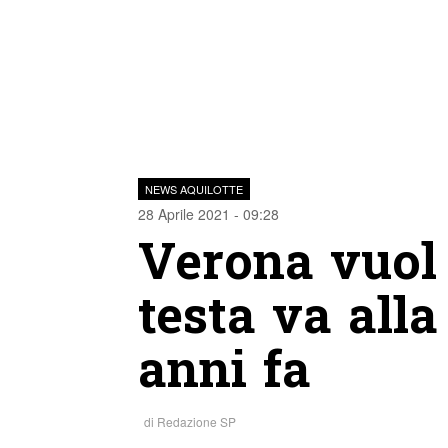
NEWS AQUILOTTE
28 Aprile 2021 - 09:28
Verona vuol 
testa va alla
anni fa
di
Redazione SP