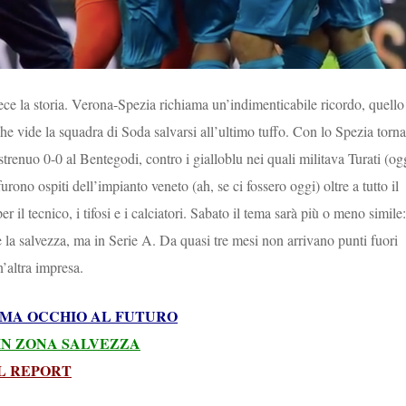
ece la storia. Verona-Spezia richiama un’indimenticabile ricordo, quello
he vide la squadra di Soda salvarsi all’ultimo tuffo. Con lo Spezia torna
strenuo 0-0 al Bentegodi, contro i gialloblu nei quali militava Turati (og
furono ospiti dell’impianto veneto (ah, se ci fossero oggi) oltre a tutto il
 il tecnico, i tifosi e i calciatori. Sabato il tema sarà più o meno simile:
 la salvezza, ma in Serie A. Da quasi tre mesi non arrivano punti fuori
n’altra impresa.
: MA OCCHIO AL FUTURO
IN ZONA SALVEZZA
IL REPORT