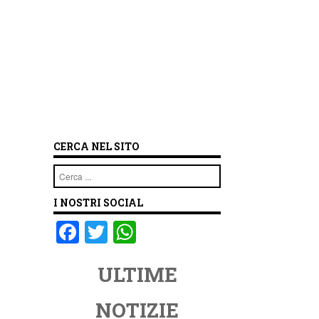
CERCA NEL SITO
Cerca
I NOSTRI SOCIAL
F
T
W
a
wi
h
ULTIME
c
tt
at
e
er
s
NOTIZIE