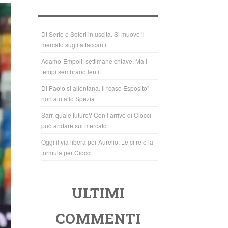
b
A
o
p
o
p
Di Serio e Soleri in uscita. Si muove il
mercato sugli attaccanti
k
Adamo-Empoli, settimane chiave. Ma i
tempi sembrano lenti
Di Paolo si allontana. Il “caso Esposito”
non aiuta lo Spezia
Sarr, quale futuro? Con l’arrivo di Ciocci
può andare sul mercato
Oggi il via libera per Aurelio. Le cifre e la
formula per Ciocci
ULTIMI
COMMENTI