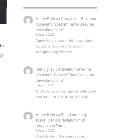
Henry Roth
su
Caravello: “Ravenna
più avanti. Spezia? Tante idee, ma
deve dimostrare”
6 Agosto 2026
Caravello ha ragione. Ha fotografato la
to
situazione. Occorre che i vecchi
sintolgano dagli zebedei!
gi
Pierluigi
su
Caravello: “Ravenna
più avanti. Spezia? Tante idee, ma
deve dimostrare”
5 Agosto 2026
Anch'io la penso così specialmente come
over 33..... FATE DOI LASTRE ASE
Henry Roth
su
Soleri rientra (e
spera), per ora restano tutti in
gruppo con Turati
5 Agosto 2026
Possibile che u tifosi siano a questo