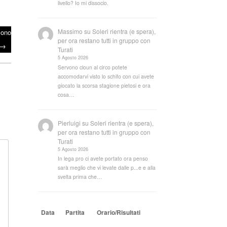
livello? Io mi dissocio.
Massimo
su
Soleri rientra (e spera),
Sono
per ora restano tutti in gruppo con
→
Turati
5 Agosto 2026
Servono cloun al circo potete
accomodarvi visto lo schifo con cui avete
giocato la scorsa stagione pietosi e ora
cosa…
Pierluigi
su
Soleri rientra (e spera),
per ora restano tutti in gruppo con
Turati
5 Agosto 2026
In lega pro ci avete portato ora penso
sarà meglio che vi levate dalle p...e e alla
svelta prima che…
Data
Partita
Orario/Risultati