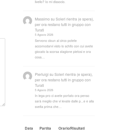
livello? Io mi dissocio.
Massimo
su
Soleri rientra (e spera),
per ora restano tutti in gruppo con
Turati
5 Agosto 2026
Servono cloun al circo potete
accomodarvi visto lo schifo con cui avete
giocato la scorsa stagione pietosi e ora
cosa…
Pierluigi
su
Soleri rientra (e spera),
per ora restano tutti in gruppo con
Turati
5 Agosto 2026
In lega pro ci avete portato ora penso
sarà meglio che vi levate dalle p...e e alla
svelta prima che…
Data
Partita
Orario/Risultati