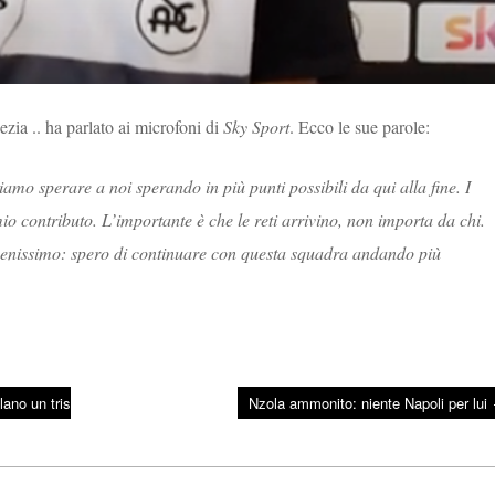
zia .. ha parlato ai microfoni di
Sky Sport
. Ecco le sue parole:
mo sperare a noi sperando in più punti possibili da qui alla fine. I
io contributo. L’importante è che le reti arrivino, non importa da chi.
 benissimo: spero di continuare con questa squadra andando più
lano un tris
Nzola ammonito: niente Napoli per lui