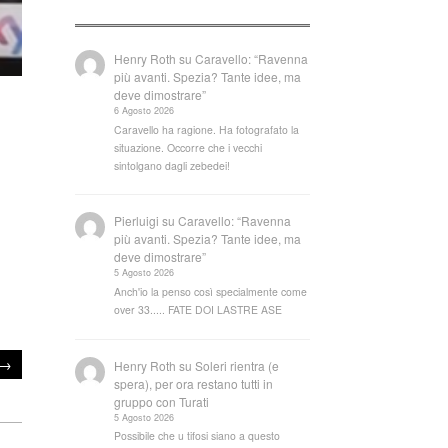
Henry Roth
su
Caravello: “Ravenna
più avanti. Spezia? Tante idee, ma
deve dimostrare”
6 Agosto 2026
Caravello ha ragione. Ha fotografato la
situazione. Occorre che i vecchi
sintolgano dagli zebedei!
Pierluigi
su
Caravello: “Ravenna
più avanti. Spezia? Tante idee, ma
deve dimostrare”
5 Agosto 2026
Anch'io la penso così specialmente come
over 33..... FATE DOI LASTRE ASE
→
Henry Roth
su
Soleri rientra (e
spera), per ora restano tutti in
gruppo con Turati
5 Agosto 2026
Possibile che u tifosi siano a questo