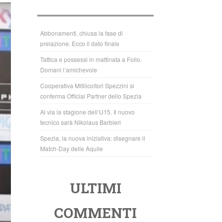
b
A
o
p
o
p
Abbonamenti, chiusa la fase di
prelazione. Ecco il dato finale
k
Tattica e possessi in mattinata a Follo.
Domani l’amichevole
Cooperativa Mitilicoltori Spezzini si
conferma Official Partner dello Spezia
Al via la stagione dell’U15. Il nuovo
tecnico sarà Nikolaus Barbieri
Spezia, la nuova iniziativa: disegnare il
Match-Day delle Aquile
ULTIMI
COMMENTI