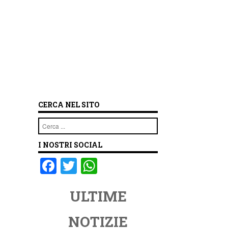
CERCA NEL SITO
Cerca
I NOSTRI SOCIAL
F
T
W
a
wi
h
ULTIME
c
tt
at
e
er
s
NOTIZIE