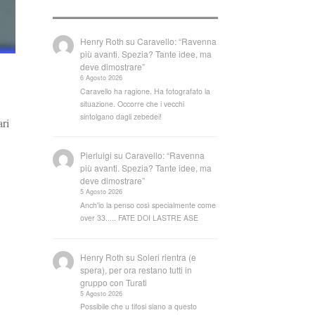
Henry Roth
su
Caravello: “Ravenna
più avanti. Spezia? Tante idee, ma
deve dimostrare”
6 Agosto 2026
Caravello ha ragione. Ha fotografato la
situazione. Occorre che i vecchi
sintolgano dagli zebedei!
ari
Pierluigi
su
Caravello: “Ravenna
più avanti. Spezia? Tante idee, ma
deve dimostrare”
5 Agosto 2026
Anch'io la penso così specialmente come
over 33..... FATE DOI LASTRE ASE
Henry Roth
su
Soleri rientra (e
spera), per ora restano tutti in
gruppo con Turati
5 Agosto 2026
Possibile che u tifosi siano a questo