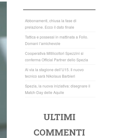
b
A
o
p
o
p
Abbonamenti, chiusa la fase di
prelazione. Ecco il dato finale
k
Tattica e possessi in mattinata a Follo.
Domani l’amichevole
Cooperativa Mitilicoltori Spezzini si
conferma Official Partner dello Spezia
Al via la stagione dell’U15. Il nuovo
tecnico sarà Nikolaus Barbieri
Spezia, la nuova iniziativa: disegnare il
Match-Day delle Aquile
ULTIMI
COMMENTI