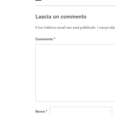
ok
r
A
pp
Lascia un commento
Il tuo indirizzo email non sarà pubblicato.
I campi obb
Commento
*
Nome
*