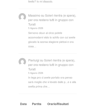
livello? Io mi dissocio.
Massimo
su
Soleri rientra (e spera),
per ora restano tutti in gruppo con
Turati
5 Agosto 2026
Servono cloun al circo potete
accomodarvi visto lo schifo con cui avete
giocato la scorsa stagione pietosi e ora
cosa…
Pierluigi
su
Soleri rientra (e spera),
per ora restano tutti in gruppo con
Turati
5 Agosto 2026
In lega pro ci avete portato ora penso
sarà meglio che vi levate dalle p...e e alla
svelta prima che…
Data
Partita
Orario/Risultati