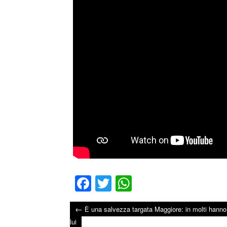
Fa
T
W
ce
wi
ha
←
È una salvezza targata Maggiore: in molti hanno
bo
tte
ts
Post navigation
lui