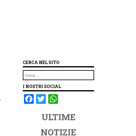
CERCA NEL SITO
Cerca
I NOSTRI SOCIAL
l
F
T
W
a
wi
h
ULTIME
c
tt
at
e
er
s
NOTIZIE