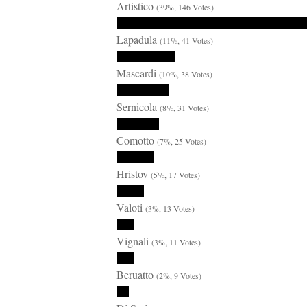
Artistico
(39%, 146 Votes)
Lapadula
(11%, 41 Votes)
Mascardi
(10%, 38 Votes)
Sernicola
(8%, 31 Votes)
Comotto
(7%, 25 Votes)
Hristov
(5%, 17 Votes)
Valoti
(3%, 13 Votes)
Vignali
(3%, 11 Votes)
Beruatto
(2%, 9 Votes)