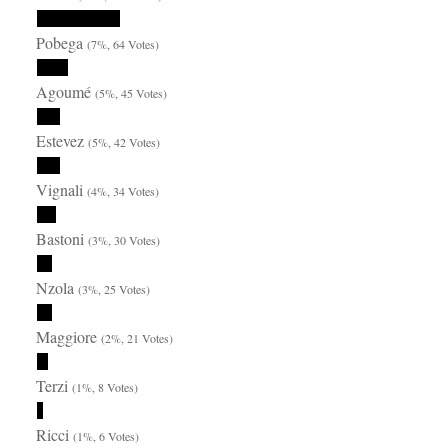
Pobega
(7%, 64 Votes)
Agoumé
(5%, 45 Votes)
Estevez
(5%, 42 Votes)
Vignali
(4%, 34 Votes)
Bastoni
(3%, 30 Votes)
Nzola
(3%, 25 Votes)
Maggiore
(2%, 21 Votes)
Terzi
(1%, 8 Votes)
Ricci
(1%, 6 Votes)