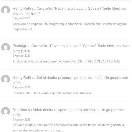
Henry Roth
su
Caravello: “Ravenna più avanti. Spezia? Tante idee, ma
deve dimostrare”
6 Agosto 2026
Caravello ha ragione. Ha fotografato la situazione. Occorre che i vecchi sintolgano
dagli zebedei!
Pierluigi
su
Caravello: “Ravenna più avanti. Spezia? Tante idee, ma deve
dimostrare”
5 Agosto 2026
Anch'io la penso così specialmente come over 33..... FATE DOI LASTRE ASE
Henry Roth
su
Soleri rientra (e spera), per ora restano tutti in gruppo con
Turati
5 Agosto 2026
Possibile che u tifosi siano a questo livello? Io mi dissocio.
Massimo
su
Soleri rientra (e spera), per ora restano tutti in gruppo con
Turati
5 Agosto 2026
Servono cloun al circo potete accomodarvi visto lo schifo con cui avete giocato la
scorsa stagione pietosi e ora cosa…