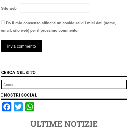
Sito web
Do il mio consenso affinché un cookie salvi i miei dati (nome,
email, sito web) per il prossimo commento.
CERCA NEL SITO
Cerca
I NOSTRI SOCIAL
F
T
W
a
wi
h
ULTIME NOTIZIE
c
tt
at