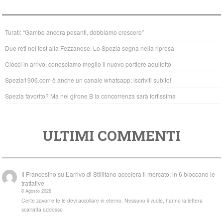
e
er
s
b
A
Turati: “Gambe ancora pesanti, dobbiamo crescere”
o
p
Due reti nel test alla Fezzanese. Lo Spezia segna nella ripresa
o
p
Ciocci in arrivo, conosciamo meglio il nuovo portiere aquilotto
k
Spezia1906.com è anche un canale whatsapp: iscriviti subito!
Spezia favorito? Ma nel girone B la concorrenza sarà fortissima
ULTIMI COMMENTI
Il Francesino
su
L’arrivo di Stillitano accelera il mercato: in 6 bloccano le
trattative
8 Agosto 2026
Certe zavorre te le devi accollare in eterno. Nessuno li vuole, hanno la lettera
scarlatta addosso