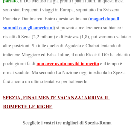
parlato
, il DG Meluso ha già pronti i piani futuri. In questi mesi
sono stati frequenti i viaggi in Europa, soprattutto fra Svizzera,
magari dopo il
Francia e Danimarca. Entro questa settimana (
summit con gli americani
) si proverà a mettere nero su bianco i
riscatti di Sena (2,2 milioni) e di Estevez (1,8), poi verranno valutate
altre posizioni. Su tutte quelle di Agudelo e Chabot tentando di
trattenere Maggiore ed Erlic. Infine, il nodo Ricci: il DG ha chiarito
non aver avuto novità in merito
pochi giorni fa di
e il tempo è
ormai scaduto. Ma secondo La Nazione oggi in edicola lo Spezia
farà ancora un ultimo tentativo per trattenerlo.
SPEZIA, FINALMENTE VACANZA! ARRIVA IL
ROMPETE LE RIGHE
Scegliete i vostri tre migliori di Spezia-Roma