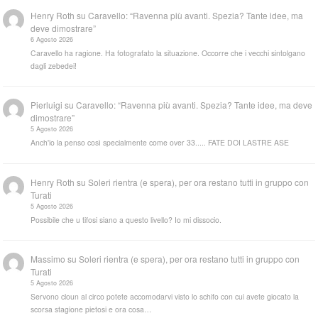
Henry Roth
su
Caravello: “Ravenna più avanti. Spezia? Tante idee, ma
deve dimostrare”
6 Agosto 2026
Caravello ha ragione. Ha fotografato la situazione. Occorre che i vecchi sintolgano
dagli zebedei!
Pierluigi
su
Caravello: “Ravenna più avanti. Spezia? Tante idee, ma deve
dimostrare”
5 Agosto 2026
Anch'io la penso così specialmente come over 33..... FATE DOI LASTRE ASE
Henry Roth
su
Soleri rientra (e spera), per ora restano tutti in gruppo con
Turati
5 Agosto 2026
Possibile che u tifosi siano a questo livello? Io mi dissocio.
Massimo
su
Soleri rientra (e spera), per ora restano tutti in gruppo con
Turati
5 Agosto 2026
Servono cloun al circo potete accomodarvi visto lo schifo con cui avete giocato la
scorsa stagione pietosi e ora cosa…