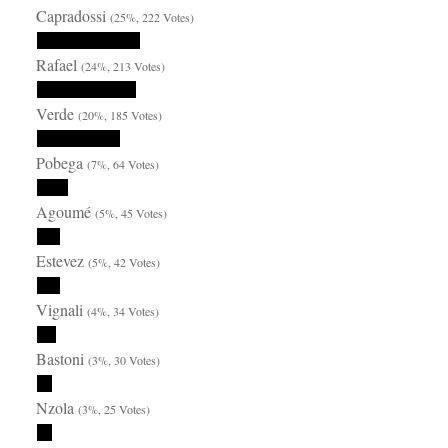
Capradossi
(25%, 222 Votes)
Rafael
(24%, 213 Votes)
Verde
(20%, 185 Votes)
Pobega
(7%, 64 Votes)
Agoumé
(5%, 45 Votes)
Estevez
(5%, 42 Votes)
Vignali
(4%, 34 Votes)
Bastoni
(3%, 30 Votes)
Nzola
(3%, 25 Votes)