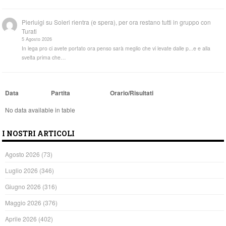
Pierluigi
su
Soleri rientra (e spera), per ora restano tutti in gruppo con
Turati
5 Agosto 2026
In lega pro ci avete portato ora penso sarà meglio che vi levate dalle p...e e alla
svelta prima che…
Data
Partita
Orario/Risultati
No data available in table
I NOSTRI ARTICOLI
Agosto 2026
(73)
Luglio 2026
(346)
Giugno 2026
(316)
Maggio 2026
(376)
Aprile 2026
(402)