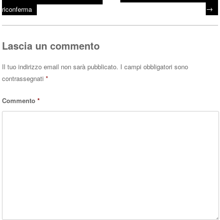
Post navigation
ok
r
A
→
riconferma
pp
Lascia un commento
Il tuo indirizzo email non sarà pubblicato.
I campi obbligatori sono
contrassegnati
*
Commento
*