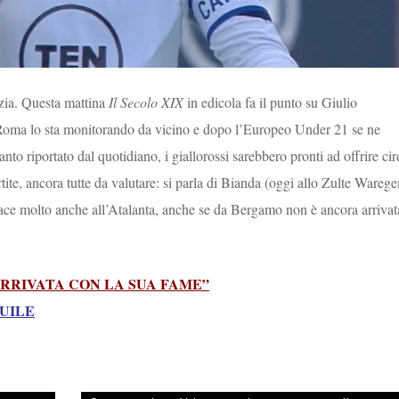
ezia. Questa mattina
Il Secolo XIX
in edicola fa il punto su Giulio
 Roma lo sta monitorando da vicino e dopo l’Europeo Under 21 se ne
to riportato dal quotidiano, i giallorossi sarebbero pronti ad offrire cir
ite, ancora tutte da valutare: si parla di Bianda (oggi allo Zulte Wareg
iace molto anche all’Atalanta, anche se da Bergamo non è ancora arrivat
RRIVATA CON LA SUA FAME”
QUILE