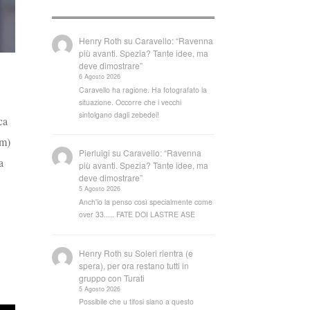
Henry Roth
su
Caravello: “Ravenna
più avanti. Spezia? Tante idee, ma
deve dimostrare”
6 Agosto 2026
Caravello ha ragione. Ha fotografato la
situazione. Occorre che i vecchi
sintolgano dagli zebedei!
ca
em)
Pierluigi
su
Caravello: “Ravenna
a
più avanti. Spezia? Tante idee, ma
deve dimostrare”
5 Agosto 2026
Anch'io la penso così specialmente come
over 33..... FATE DOI LASTRE ASE
Henry Roth
su
Soleri rientra (e
spera), per ora restano tutti in
gruppo con Turati
5 Agosto 2026
Possibile che u tifosi siano a questo