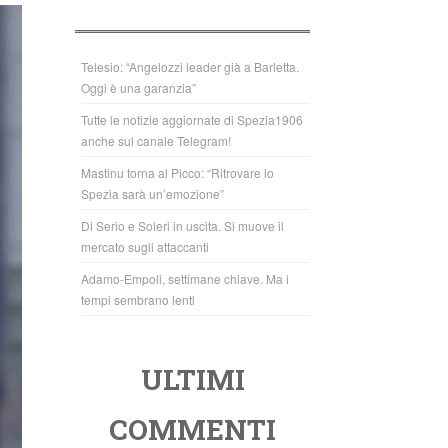
b
A
o
p
o
p
Telesio: “Angelozzi leader già a Barletta.
Oggi è una garanzia”
k
Tutte le notizie aggiornate di Spezia1906
anche sul canale Telegram!
Mastinu torna al Picco: “Ritrovare lo
Spezia sarà un’emozione”
Di Serio e Soleri in uscita. Si muove il
mercato sugli attaccanti
Adamo-Empoli, settimane chiave. Ma i
tempi sembrano lenti
ULTIMI
COMMENTI