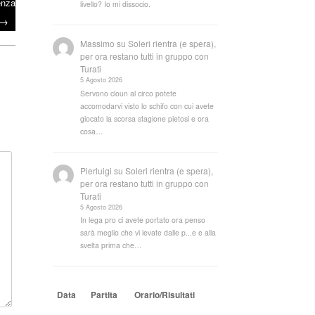
enza
livello? Io mi dissocio.
→
Massimo
su
Soleri rientra (e spera),
per ora restano tutti in gruppo con
Turati
5 Agosto 2026
Servono cloun al circo potete
accomodarvi visto lo schifo con cui avete
giocato la scorsa stagione pietosi e ora
cosa…
Pierluigi
su
Soleri rientra (e spera),
per ora restano tutti in gruppo con
Turati
5 Agosto 2026
In lega pro ci avete portato ora penso
sarà meglio che vi levate dalle p...e e alla
svelta prima che…
Data
Partita
Orario/Risultati