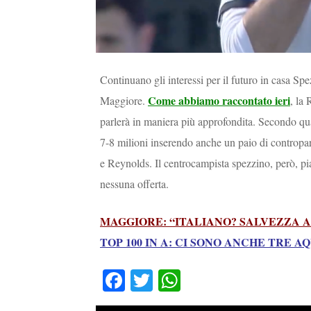
Continuano gli interessi per il futuro in casa Sp
Come abbiamo raccontato ieri
Maggiore.
, la
parlerà in maniera più approfondita. Secondo quan
7-8 milioni inserendo anche un paio di contropart
e Reynolds. Il centrocampista spezzino, però, p
nessuna offerta.
MAGGIORE: “ITALIANO? SALVEZZA A
TOP 100 IN A: CI SONO ANCHE TRE A
Fa
T
W
ce
wi
ha