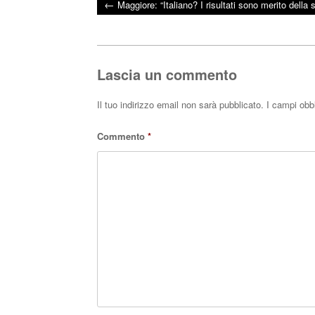
←
Maggiore: “Italiano? I risultati sono merito della
bo
tte
ts
Post navigation
ok
r
A
pp
Lascia un commento
Il tuo indirizzo email non sarà pubblicato.
I campi obb
Commento
*