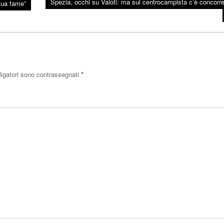
Spezia, occhi su Valoti: ma sul centrocampista c’è concorr
 sua fame”
ligatori sono contrassegnati
*