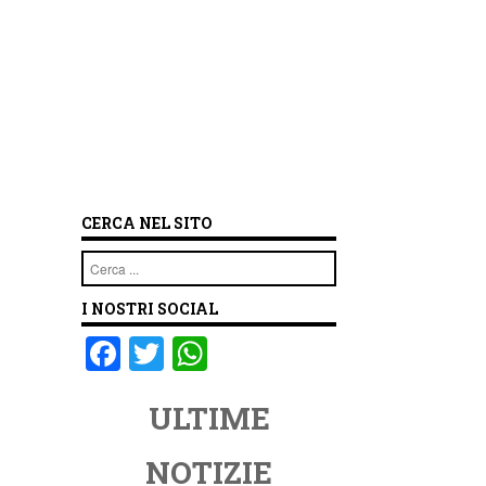
CERCA NEL SITO
Cerca
I NOSTRI SOCIAL
F
T
W
a
wi
h
ULTIME
c
tt
at
e
er
s
NOTIZIE