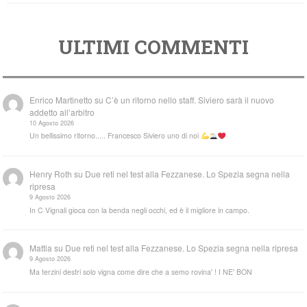
ULTIMI COMMENTI
Enrico Martinetto
su
C’è un ritorno nello staff. Siviero sarà il nuovo
addetto all’arbitro
10 Agosto 2026
Un bellissimo ritorno..... Francesco Siviero uno di noi
Henry Roth
su
Due reti nel test alla Fezzanese. Lo Spezia segna nella
ripresa
9 Agosto 2026
In C Vignali gioca con la benda negli occhi, ed è il migliore in campo.
Mattia
su
Due reti nel test alla Fezzanese. Lo Spezia segna nella ripresa
9 Agosto 2026
Ma terzini destri solo vigna come dire che a semo rovina' ! I NE' BON