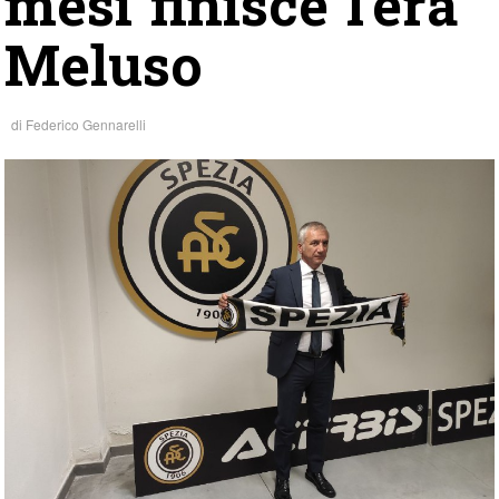
mesi finisce l’era
Meluso
di
Federico Gennarelli