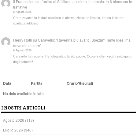
Il Francesino
su
L’arrivo di Stillitano accelera il mercato: in 6 bloccano le
trattative
8 Agosto 2026
Certe zavorre te le devi accollare in eterno. Nessuno li vuole, hanno la lettera
scarlatta addosso
Henry Roth
su
Caravello: “Ravenna più avanti. Spezia? Tante idee, ma
deve dimostrare”
6 Agosto 2026
Caravello ha ragione. Ha fotografato la situazione. Occorre che i vecchi sintolgano
dagli zebedei!
Data
Partita
Orario/Risultati
No data available in table
I NOSTRI ARTICOLI
Agosto 2026
(113)
Luglio 2026
(346)