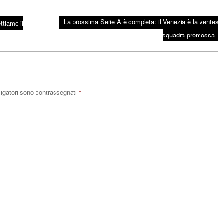
La prossima Serie A è completa: il Venezia è la vente
ettiamo il
squadra promossa
ligatori sono contrassegnati
*