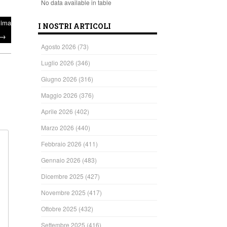
No data available in table
sima
I NOSTRI ARTICOLI
→
Agosto 2026
(73)
Luglio 2026
(346)
Giugno 2026
(316)
Maggio 2026
(376)
Aprile 2026
(402)
Marzo 2026
(440)
Febbraio 2026
(411)
Gennaio 2026
(483)
Dicembre 2025
(427)
Novembre 2025
(417)
Ottobre 2025
(432)
Settembre 2025
(416)