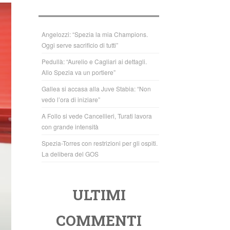
b
A
o
p
o
p
Angelozzi: “Spezia la mia Champions.
Oggi serve sacrificio di tutti”
k
Pedullà: “Aurelio e Cagliari ai dettagli.
Allo Spezia va un portiere”
Gallea si accasa alla Juve Stabia: “Non
vedo l’ora di iniziare”
A Follo si vede Cancellieri, Turati lavora
con grande intensità
Spezia-Torres con restrizioni per gli ospiti.
La delibera del GOS
ULTIMI
COMMENTI