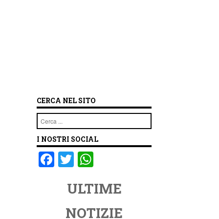
CERCA NEL SITO
Cerca
I NOSTRI SOCIAL
F
T
W
a
wi
h
ULTIME
c
tt
at
e
er
s
NOTIZIE