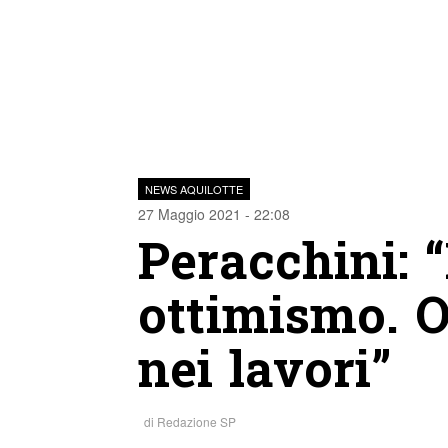
NEWS AQUILOTTE
27 Maggio 2021 - 22:08
Peracchini:
ottimismo. O
nei lavori”
di
Redazione SP