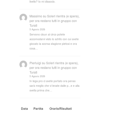
livello? Io mi dissocio.
Massimo
su
Soleri rientra (e spera),
per ora restano tutti in gruppo con
Turati
5 Agosto 2026
Servono cloun al circo potete
accomodarvi visto lo schifo con cui avete
giocato la scorsa stagione pietosi e ora
cosa…
Pierluigi
su
Soleri rientra (e spera),
per ora restano tutti in gruppo con
Turati
5 Agosto 2026
In lega pro ci avete portato ora penso
sarà meglio che vi levate dalle p...e e alla
svelta prima che…
Data
Partita
Orario/Risultati