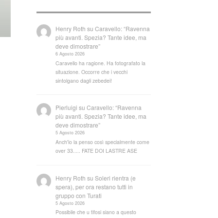
Henry Roth
su
Caravello: “Ravenna
più avanti. Spezia? Tante idee, ma
deve dimostrare”
6 Agosto 2026
Caravello ha ragione. Ha fotografato la
situazione. Occorre che i vecchi
sintolgano dagli zebedei!
Pierluigi
su
Caravello: “Ravenna
più avanti. Spezia? Tante idee, ma
deve dimostrare”
5 Agosto 2026
Anch'io la penso così specialmente come
over 33..... FATE DOI LASTRE ASE
Henry Roth
su
Soleri rientra (e
spera), per ora restano tutti in
gruppo con Turati
5 Agosto 2026
Possibile che u tifosi siano a questo