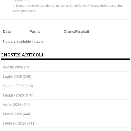
5 Agosto 2026
In lega pro ci avete portato ora penso sarà meglio che vi levate dalle p...e e alla
svelta prima che…
Data
Partita
Orario/Risultati
No data available in table
I NOSTRI ARTICOLI
Agosto 2026
(73)
Luglio 2026
(346)
Giugno 2026
(316)
Maggio 2026
(376)
Aprile 2026
(402)
Marzo 2026
(440)
Febbraio 2026
(411)