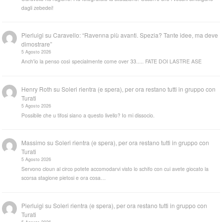
dagli zebedei!
Pierluigi
su
Caravello: “Ravenna più avanti. Spezia? Tante idee, ma deve
dimostrare”
5 Agosto 2026
Anch'io la penso così specialmente come over 33..... FATE DOI LASTRE ASE
Henry Roth
su
Soleri rientra (e spera), per ora restano tutti in gruppo con
Turati
5 Agosto 2026
Possibile che u tifosi siano a questo livello? Io mi dissocio.
Massimo
su
Soleri rientra (e spera), per ora restano tutti in gruppo con
Turati
5 Agosto 2026
Servono cloun al circo potete accomodarvi visto lo schifo con cui avete giocato la
scorsa stagione pietosi e ora cosa…
Pierluigi
su
Soleri rientra (e spera), per ora restano tutti in gruppo con
Turati