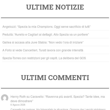
a
wi
h
ULTIME NOTIZIE
c
tt
at
e
er
s
b
A
Angelozzi: “Spezia la mia Champions. Oggi serve sacrificio di tutti”
o
p
Pedullà: “Aurelio e Cagliari ai dettagli. Allo Spezia va un portiere”
o
p
Gallea si accasa alla Juve Stabia: “Non vedo l’ora di iniziare”
k
A Follo si vede Cancellieri, Turati lavora con grande intensità
Spezia-Torres con restrizioni per gli ospiti. La delibera del GOS
ULTIMI COMMENTI
Henry Roth
su
Caravello: “Ravenna più avanti. Spezia? Tante idee, ma
deve dimostrare”
6 Agosto 2026
Caravello ha ragione. Ha fotografato la situazione. Occorre che i vecchi sintolgano