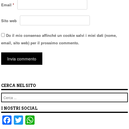
Email
*
Sito web
Do il mio consenso affinché un cookie salvi i miei dati (nome,
email, sito web) per il prossimo commento.
CERCA NEL SITO
Cerca
I NOSTRI SOCIAL
F
T
W