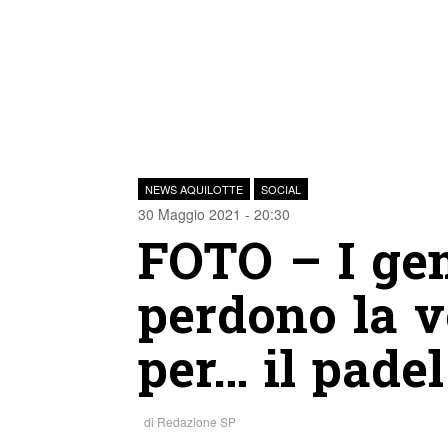
NEWS AQUILOTTE
SOCIAL
30 Maggio 2021 - 20:30
FOTO – I gem
perdono la v
per… il padel
di
Redazione SP