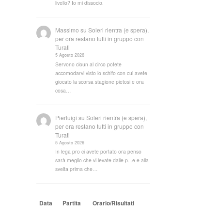
livello? Io mi dissocio.
Massimo
su
Soleri rientra (e spera),
per ora restano tutti in gruppo con
Turati
5 Agosto 2026
Servono cloun al circo potete
accomodarvi visto lo schifo con cui avete
giocato la scorsa stagione pietosi e ora
cosa…
Pierluigi
su
Soleri rientra (e spera),
per ora restano tutti in gruppo con
Turati
5 Agosto 2026
In lega pro ci avete portato ora penso
sarà meglio che vi levate dalle p...e e alla
svelta prima che…
Data
Partita
Orario/Risultati