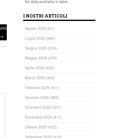
No data available in table
I NOSTRI ARTICOLI
unto
Agosto 2026
(81)
→
Luglio 2026
(346)
Giugno 2026
(316)
Maggio 2026
(376)
Aprile 2026
(402)
Marzo 2026
(440)
Febbraio 2026
(411)
Gennaio 2026
(483)
Dicembre 2025
(427)
Novembre 2025
(417)
Ottobre 2025
(432)
Settembre 2025
(416)