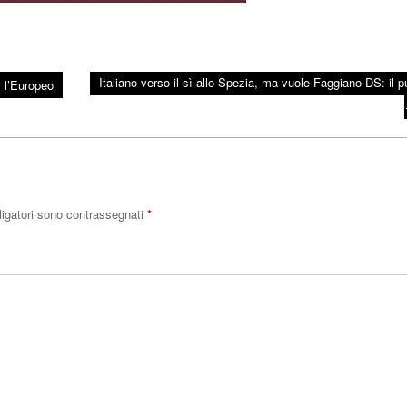
Italiano verso il sì allo Spezia, ma vuole Faggiano DS: il p
 l’Europeo
ligatori sono contrassegnati
*