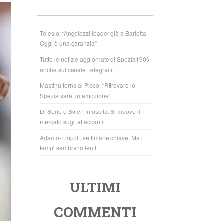
b
A
o
p
o
p
Telesio: “Angelozzi leader già a Barletta.
Oggi è una garanzia”
k
Tutte le notizie aggiornate di Spezia1906
anche sul canale Telegram!
Mastinu torna al Picco: “Ritrovare lo
Spezia sarà un’emozione”
Di Serio e Soleri in uscita. Si muove il
mercato sugli attaccanti
Adamo-Empoli, settimane chiave. Ma i
tempi sembrano lenti
ULTIMI
COMMENTI