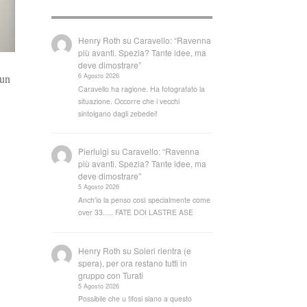
Henry Roth
su
Caravello: “Ravenna
più avanti. Spezia? Tante idee, ma
deve dimostrare”
6 Agosto 2026
 un
Caravello ha ragione. Ha fotografato la
situazione. Occorre che i vecchi
sintolgano dagli zebedei!
Pierluigi
su
Caravello: “Ravenna
più avanti. Spezia? Tante idee, ma
deve dimostrare”
5 Agosto 2026
Anch'io la penso così specialmente come
over 33..... FATE DOI LASTRE ASE
Henry Roth
su
Soleri rientra (e
spera), per ora restano tutti in
gruppo con Turati
5 Agosto 2026
Possibile che u tifosi siano a questo