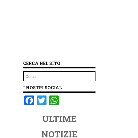
CERCA NEL SITO
Cerca
I NOSTRI SOCIAL
F
T
W
a
wi
h
ULTIME
c
tt
at
e
er
s
NOTIZIE