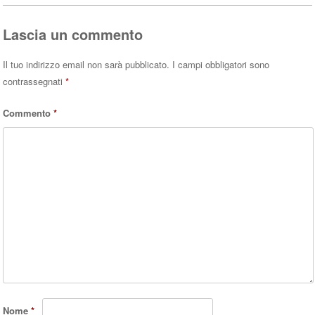
pp
Lascia un commento
Il tuo indirizzo email non sarà pubblicato.
I campi obbligatori sono
contrassegnati
*
Commento
*
Nome
*