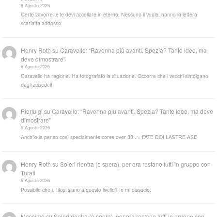
8 Agosto 2026
Certe zavorre te le devi accollare in eterno. Nessuno li vuole, hanno la lettera
scarlatta addosso
Henry Roth
su
Caravello: “Ravenna più avanti. Spezia? Tante idee, ma
deve dimostrare”
6 Agosto 2026
Caravello ha ragione. Ha fotografato la situazione. Occorre che i vecchi sintolgano
dagli zebedei!
Pierluigi
su
Caravello: “Ravenna più avanti. Spezia? Tante idee, ma deve
dimostrare”
5 Agosto 2026
Anch'io la penso così specialmente come over 33..... FATE DOI LASTRE ASE
Henry Roth
su
Soleri rientra (e spera), per ora restano tutti in gruppo con
Turati
5 Agosto 2026
Possibile che u tifosi siano a questo livello? Io mi dissocio.
Massimo
su
Soleri rientra (e spera), per ora restano tutti in gruppo con