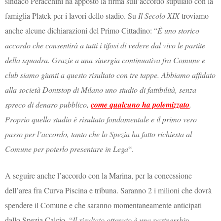
sindaco Peracchini ha apposto la firma sull’accordo stipulato con la
famiglia Platek per i lavori dello stadio. Su
Il Secolo XIX
troviamo
anche alcune dichiarazioni del Primo Cittadino: “
È uno storico
accordo che consentirà a tutti i tifosi di vedere dal vivo le partite
della squadra. Grazie a una sinergia continuativa fra Comune e
club siamo giunti a questo risultato con tre tappe. Abbiamo affidato
alla società Dontstop di Milano uno studio di fattibilità, senza
spreco di denaro pubblico,
come qualcuno ha polemizzato
.
Proprio quello studio è risultato fondamentale e il primo vero
passo per l’accordo, tanto che lo Spezia ha fatto richiesta al
Comune per poterlo presentare in Lega
“.
A seguire anche l’accordo con la Marina, per la concessione
dell’area fra Curva Piscina e tribuna. Saranno 2 i milioni che dovrà
spendere il Comune e che saranno momentaneamente anticipati
dallo Spezia Calcio. “
Il risultato ottenuto è una partnership