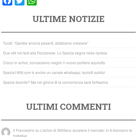
F
T
W
a
wi
h
ULTIME NOTIZIE
c
tt
at
e
er
s
b
A
Turati: “Gambe ancora pesanti, dobbiamo crescere”
o
p
Due reti nel test alla Fezzanese. Lo Spezia segna nella ripresa
o
p
Ciocci in arrivo, conosciamo meglio il nuovo portiere aquilotto
k
Spezia1906.com è anche un canale whatsapp: iscriviti subito!
Spezia favorito? Ma nel girone B la concorrenza sarà fortissima
ULTIMI COMMENTI
Il Francesino
su
L’arrivo di Stillitano accelera il mercato: in 6 bloccano le
trattative