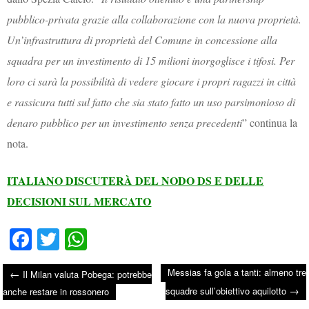
pubblico-privata grazie alla collaborazione con la nuova proprietà.
Un’infrastruttura di proprietà del Comune in concessione alla
squadra per un investimento di 15 milioni inorgoglisce i tifosi. Per
loro ci sarà la possibilità di vedere giocare i propri ragazzi in città
e rassicura tutti sul fatto che sia stato fatto un uso parsimonioso di
denaro pubblico per un investimento senza precedenti
” continua la
nota.
ITALIANO DISCUTERÀ DEL NODO DS E DELLE
DECISIONI SUL MERCATO
Fa
T
W
ce
wi
ha
Messias fa gola a tanti: almeno tre
←
Il Milan valuta Pobega: potrebbe
bo
tte
ts
→
Post navigation
squadre sull’obiettivo aquilotto
anche restare in rossonero
ok
r
A