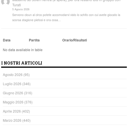
Turati
5 Agosto 2026
Servono cloun al circo potete accomodarvi visto lo schifo con cui avete giocato la
scorsa stagione pietosi e ora cosa…
Data
Partita
Orario/Risultati
No data available in table
I NOSTRI ARTICOLI
Agosto 2026
(95)
Luglio 2026
(346)
Giugno 2026
(316)
Maggio 2026
(376)
Aprile 2026
(402)
Marzo 2026
(440)