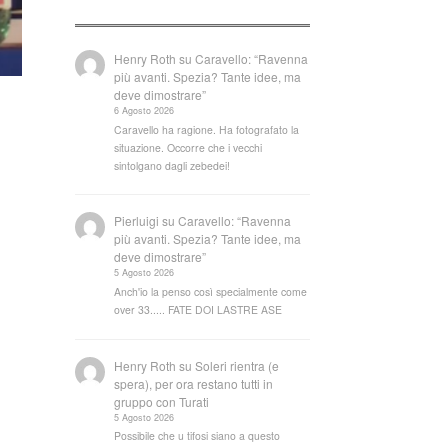
Henry Roth
su
Caravello: “Ravenna
più avanti. Spezia? Tante idee, ma
deve dimostrare”
6 Agosto 2026
Caravello ha ragione. Ha fotografato la
situazione. Occorre che i vecchi
sintolgano dagli zebedei!
Pierluigi
su
Caravello: “Ravenna
più avanti. Spezia? Tante idee, ma
deve dimostrare”
5 Agosto 2026
Anch'io la penso così specialmente come
over 33..... FATE DOI LASTRE ASE
Henry Roth
su
Soleri rientra (e
spera), per ora restano tutti in
gruppo con Turati
5 Agosto 2026
Possibile che u tifosi siano a questo