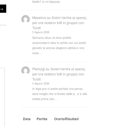
livello? Io mi dissocio.
→
Massimo
su
Soleri rientra (e spera),
per ora restano tutti in gruppo con
Turati
5 Agosto 2026
Servono cloun al circo potete
accomodarvi visto lo schifo con cui avete
giocato la scorsa stagione pietosi e ora
cosa…
Pierluigi
su
Soleri rientra (e spera),
per ora restano tutti in gruppo con
Turati
5 Agosto 2026
In lega pro ci avete portato ora penso
sarà meglio che vi levate dalle p...e e alla
svelta prima che…
Data
Partita
Orario/Risultati