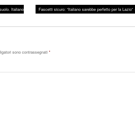
uolo. Italiano
Fascetti sicuro: “Italiano sarebbe perfetto per la Lazio”
ligatori sono contrassegnati
*