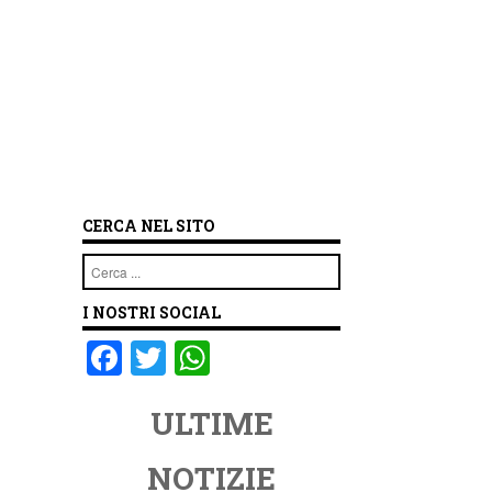
CERCA NEL SITO
Cerca
I NOSTRI SOCIAL
F
T
W
a
wi
h
ULTIME
c
tt
at
e
er
s
NOTIZIE