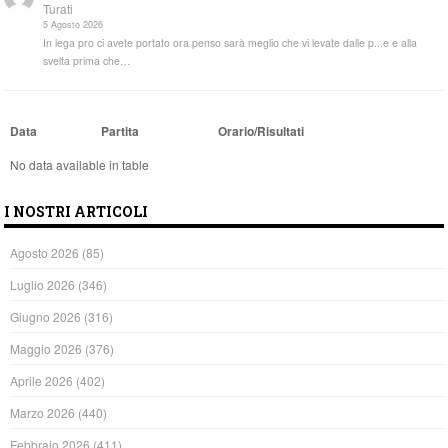
Turati
5 Agosto 2026
In lega pro ci avete portato ora penso sarà meglio che vi levate dalle p...e e alla
svelta prima che…
Data
Partita
Orario/Risultati
No data available in table
I NOSTRI ARTICOLI
Agosto 2026
(85)
Luglio 2026
(346)
Giugno 2026
(316)
Maggio 2026
(376)
Aprile 2026
(402)
Marzo 2026
(440)
Febbraio 2026
(411)