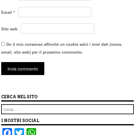
Email
*
Sito web
Do il mio consenso affinché un cookie salvi i miei dati (nome,
email, sito web) per il prossimo commento.
CERCA NEL SITO
Cerca
I NOSTRI SOCIAL
F
T
W