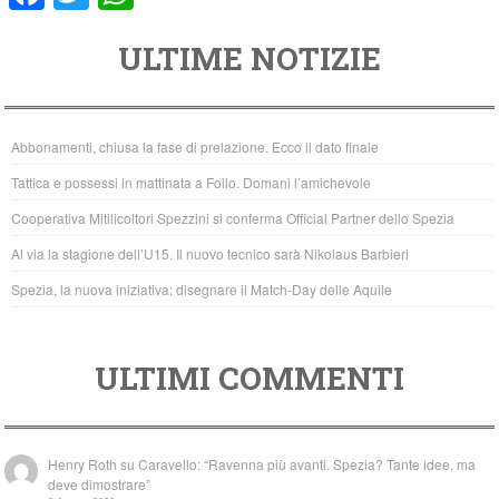
a
wi
h
ULTIME NOTIZIE
c
tt
at
e
er
s
b
A
Abbonamenti, chiusa la fase di prelazione. Ecco il dato finale
o
p
Tattica e possessi in mattinata a Follo. Domani l’amichevole
o
p
Cooperativa Mitilicoltori Spezzini si conferma Official Partner dello Spezia
k
Al via la stagione dell’U15. Il nuovo tecnico sarà Nikolaus Barbieri
Spezia, la nuova iniziativa: disegnare il Match-Day delle Aquile
ULTIMI COMMENTI
Henry Roth
su
Caravello: “Ravenna più avanti. Spezia? Tante idee, ma
deve dimostrare”