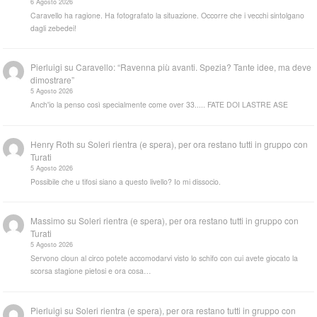
6 Agosto 2026
Caravello ha ragione. Ha fotografato la situazione. Occorre che i vecchi sintolgano
dagli zebedei!
Pierluigi
su
Caravello: “Ravenna più avanti. Spezia? Tante idee, ma deve
dimostrare”
5 Agosto 2026
Anch'io la penso così specialmente come over 33..... FATE DOI LASTRE ASE
Henry Roth
su
Soleri rientra (e spera), per ora restano tutti in gruppo con
Turati
5 Agosto 2026
Possibile che u tifosi siano a questo livello? Io mi dissocio.
Massimo
su
Soleri rientra (e spera), per ora restano tutti in gruppo con
Turati
5 Agosto 2026
Servono cloun al circo potete accomodarvi visto lo schifo con cui avete giocato la
scorsa stagione pietosi e ora cosa…
Pierluigi
su
Soleri rientra (e spera), per ora restano tutti in gruppo con