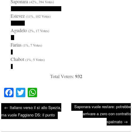
Saponara
(42%, 394 Votes)
Estevez
(11%, 102 Votes)
Agudelo
(2%, 17 Votes)
Farias
(1%, 7 Votes)
Chabot
(1%, 5 Votes)
932
Total Voters:
Fa
T
W
ce
wi
ha
Saponara vuole restare: potrebbe
←
Italiano verso il sì allo Spezia,
bo
tte
ts
arrivare a zero con contratto
Post navigation
ma vuole Faggiano DS: il punto
ok
r
A
→
spalmato
pp