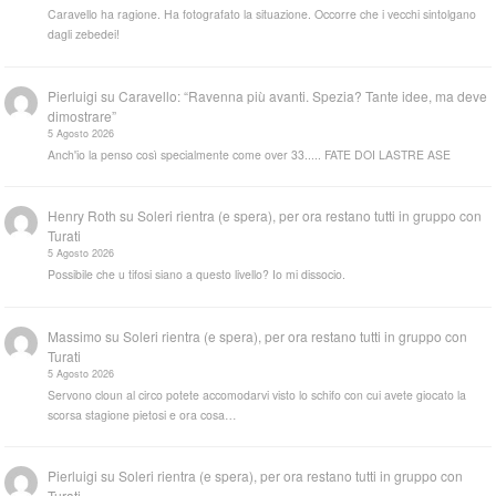
Caravello ha ragione. Ha fotografato la situazione. Occorre che i vecchi sintolgano
dagli zebedei!
Pierluigi
su
Caravello: “Ravenna più avanti. Spezia? Tante idee, ma deve
dimostrare”
5 Agosto 2026
Anch'io la penso così specialmente come over 33..... FATE DOI LASTRE ASE
Henry Roth
su
Soleri rientra (e spera), per ora restano tutti in gruppo con
Turati
5 Agosto 2026
Possibile che u tifosi siano a questo livello? Io mi dissocio.
Massimo
su
Soleri rientra (e spera), per ora restano tutti in gruppo con
Turati
5 Agosto 2026
Servono cloun al circo potete accomodarvi visto lo schifo con cui avete giocato la
scorsa stagione pietosi e ora cosa…
Pierluigi
su
Soleri rientra (e spera), per ora restano tutti in gruppo con
Turati