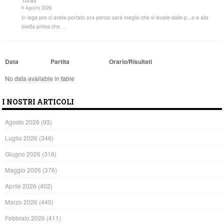
5 Agosto 2026
In lega pro ci avete portato ora penso sarà meglio che vi levate dalle p...e e alla
svelta prima che…
Data
Partita
Orario/Risultati
No data available in table
I NOSTRI ARTICOLI
Agosto 2026
(93)
Luglio 2026
(346)
Giugno 2026
(316)
Maggio 2026
(376)
Aprile 2026
(402)
Marzo 2026
(440)
Febbraio 2026
(411)