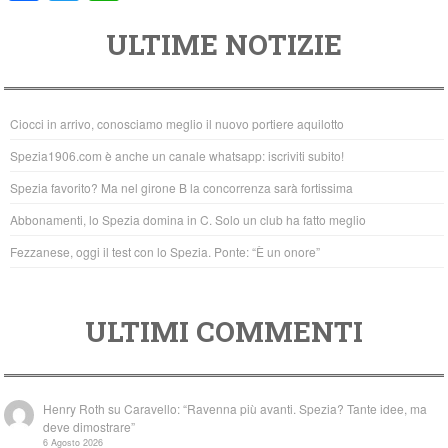
a
wi
h
ULTIME NOTIZIE
c
tt
at
e
er
s
b
A
Ciocci in arrivo, conosciamo meglio il nuovo portiere aquilotto
o
p
Spezia1906.com è anche un canale whatsapp: iscriviti subito!
o
p
Spezia favorito? Ma nel girone B la concorrenza sarà fortissima
k
Abbonamenti, lo Spezia domina in C. Solo un club ha fatto meglio
Fezzanese, oggi il test con lo Spezia. Ponte: “È un onore”
ULTIMI COMMENTI
Henry Roth
su
Caravello: “Ravenna più avanti. Spezia? Tante idee, ma
deve dimostrare”
6 Agosto 2026