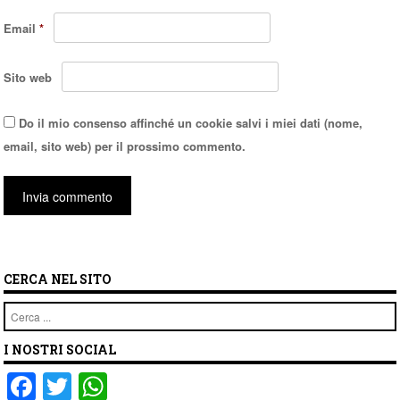
Email
*
Sito web
Do il mio consenso affinché un cookie salvi i miei dati (nome,
email, sito web) per il prossimo commento.
CERCA NEL SITO
Cerca
I NOSTRI SOCIAL
F
T
W