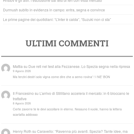
Hristov e gli altri: l’esclusione dal test di ieri con vista mercato
k
Durmush subito in evidenza in campo: entra, segna e convince
Le prime pagine dei quotidiani: “L’Inter è calda”, “Suzuki non ci sta”
ULTIMI COMMENTI
Mattia
su
Due reti nel test alla Fezzanese. Lo Spezia segna nella ripresa
9 Agosto 2026
Ma terzini destri solo vigna come dire che a semo rovina' ! I NE' BON
Il Francesino
su
L’arrivo di Stillitano accelera il mercato: in 6 bloccano le
trattative
8 Agosto 2026
Certe zavorre te le devi accollare in eterno. Nessuno li vuole, hanno la lettera
scarlatta addosso
Henry Roth
su
Caravello: “Ravenna più avanti. Spezia? Tante idee, ma