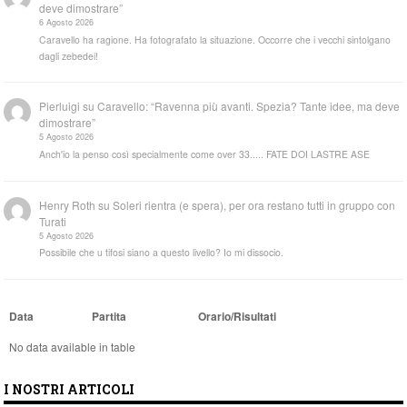
deve dimostrare”
6 Agosto 2026
Caravello ha ragione. Ha fotografato la situazione. Occorre che i vecchi sintolgano
dagli zebedei!
Pierluigi
su
Caravello: “Ravenna più avanti. Spezia? Tante idee, ma deve
dimostrare”
5 Agosto 2026
Anch'io la penso così specialmente come over 33..... FATE DOI LASTRE ASE
Henry Roth
su
Soleri rientra (e spera), per ora restano tutti in gruppo con
Turati
5 Agosto 2026
Possibile che u tifosi siano a questo livello? Io mi dissocio.
Data
Partita
Orario/Risultati
No data available in table
I NOSTRI ARTICOLI