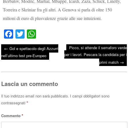
Berbatov, Modric, Martial, Mbappé, Icardi, Zaza, Schick, Linetty,
Torreira e Skriniar fra gli altri. A Genova si parla di oltre 150
milioni di euro di plusvalenze grazie alle sue intuizioni.
Fa
T
W
ce
wi
ha
Picco, si attende il semaforo verde
←
Gol e spettacolo degli Azzurri
bo
tte
ts
per i lavori. Pescara la candidata per i
Post navigation
nell’ultimo test pre-Europeo
ok
r
A
→
primi match
pp
Lascia un commento
Il tuo indirizzo email non sarà pubblicato.
I campi obbligatori sono
contrassegnati
*
Commento
*