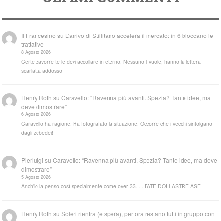
Il Francesino
su
L’arrivo di Stillitano accelera il mercato: in 6 bloccano le
trattative
8 Agosto 2026
Certe zavorre te le devi accollare in eterno. Nessuno li vuole, hanno la lettera
scarlatta addosso
Henry Roth
su
Caravello: “Ravenna più avanti. Spezia? Tante idee, ma
deve dimostrare”
6 Agosto 2026
Caravello ha ragione. Ha fotografato la situazione. Occorre che i vecchi sintolgano
dagli zebedei!
Pierluigi
su
Caravello: “Ravenna più avanti. Spezia? Tante idee, ma deve
dimostrare”
5 Agosto 2026
Anch'io la penso così specialmente come over 33..... FATE DOI LASTRE ASE
Henry Roth
su
Soleri rientra (e spera), per ora restano tutti in gruppo con