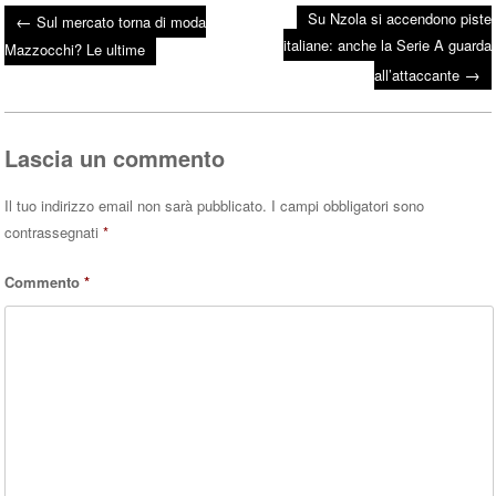
ce
wi
ha
Su Nzola si accendono piste
←
Sul mercato torna di moda
bo
tte
ts
italiane: anche la Serie A guarda
Post navigation
Mazzocchi? Le ultime
ok
r
A
→
all’attaccante
pp
Lascia un commento
Il tuo indirizzo email non sarà pubblicato.
I campi obbligatori sono
contrassegnati
*
Commento
*