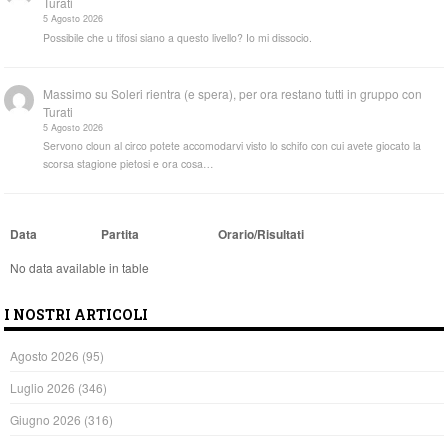
Turati
5 Agosto 2026
Possibile che u tifosi siano a questo livello? Io mi dissocio.
Massimo
su
Soleri rientra (e spera), per ora restano tutti in gruppo con
Turati
5 Agosto 2026
Servono cloun al circo potete accomodarvi visto lo schifo con cui avete giocato la
scorsa stagione pietosi e ora cosa…
Data
Partita
Orario/Risultati
No data available in table
I NOSTRI ARTICOLI
Agosto 2026
(95)
Luglio 2026
(346)
Giugno 2026
(316)