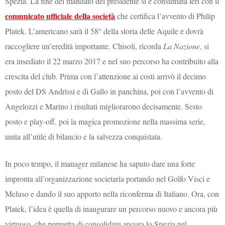
Spezia. La fine del mandato del presidente si è consumata ieri con il
comunicato ufficiale della società
che certifica l’avvento di Philip
Platek. L’americano sarà il 58° della storia delle Aquile e dovrà
raccogliere un’eredità importante. Chisoli, ricorda
La Nazione
, si
era insediato il 22 marzo 2017 e nel suo percorso ha contribuito alla
crescita del club. Prima con l’attenzione ai costi arrivò il decimo
posto del DS Andrissi e di Gallo in panchina, poi con l’avvento di
Angelozzi e Marino i risultati migliorarono decisamente. Sesto
posto e play-off, poi la magica promozione nella massima serie,
unita all’utile di bilancio e la salvezza conquistata.
In poco tempo, il manager milanese ha saputo dare una forte
impronta all’organizzazione societaria portando nel Golfo Visci e
Meluso e dando il suo apporto nella riconferma di Italiano. Ora, con
Platek, l’idea è quella di inaugurare un percorso nuovo e ancora più
virtuoso, che permetta di consolidare ancora lo Spezia nel