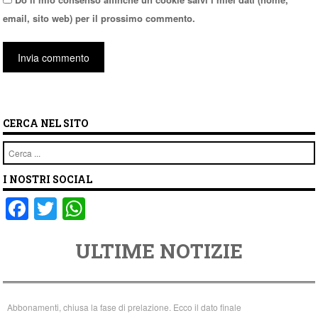
email, sito web) per il prossimo commento.
CERCA NEL SITO
Cerca
I NOSTRI SOCIAL
F
T
W
a
wi
h
ULTIME NOTIZIE
c
tt
at
e
er
s
b
A
Abbonamenti, chiusa la fase di prelazione. Ecco il dato finale