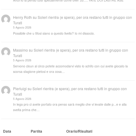
Anch'io la penso così specialmente come over 33..... FATE DOI LASTRE ASE
Henry Roth
su
Soleri rientra (e spera), per ora restano tutti in gruppo con
Turati
5 Agosto 2026
Possibile che u tifosi siano a questo livello? Io mi dissocio.
Massimo
su
Soleri rientra (e spera), per ora restano tutti in gruppo con
Turati
5 Agosto 2026
Servono cloun al circo potete accomodarvi visto lo schifo con cui avete giocato la
scorsa stagione pietosi e ora cosa…
Pierluigi
su
Soleri rientra (e spera), per ora restano tutti in gruppo con
Turati
5 Agosto 2026
In lega pro ci avete portato ora penso sarà meglio che vi levate dalle p...e e alla
svelta prima che…
Data
Partita
Orario/Risultati