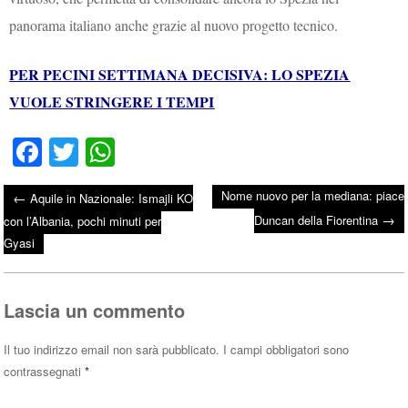
panorama italiano anche grazie al nuovo progetto tecnico.
PER PECINI SETTIMANA DECISIVA: LO SPEZIA
VUOLE STRINGERE I TEMPI
Fa
T
W
ce
wi
ha
Nome nuovo per la mediana: piace
←
Aquile in Nazionale: Ismajli KO
bo
tte
ts
→
Post navigation
Duncan della Fiorentina
con l’Albania, pochi minuti per
ok
r
A
Gyasi
pp
Lascia un commento
Il tuo indirizzo email non sarà pubblicato.
I campi obbligatori sono
contrassegnati
*