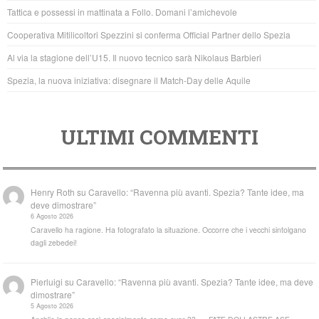
o
p
Tattica e possessi in mattinata a Follo. Domani l’amichevole
o
p
Cooperativa Mitilicoltori Spezzini si conferma Official Partner dello Spezia
k
Al via la stagione dell’U15. Il nuovo tecnico sarà Nikolaus Barbieri
Spezia, la nuova iniziativa: disegnare il Match-Day delle Aquile
ULTIMI COMMENTI
Henry Roth
su
Caravello: “Ravenna più avanti. Spezia? Tante idee, ma
deve dimostrare”
6 Agosto 2026
Caravello ha ragione. Ha fotografato la situazione. Occorre che i vecchi sintolgano
dagli zebedei!
Pierluigi
su
Caravello: “Ravenna più avanti. Spezia? Tante idee, ma deve
dimostrare”
5 Agosto 2026