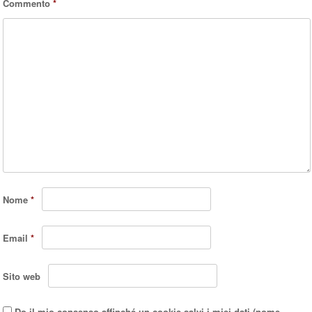
Commento
*
Nome
*
Email
*
Sito web
Do il mio consenso affinché un cookie salvi i miei dati (nome,