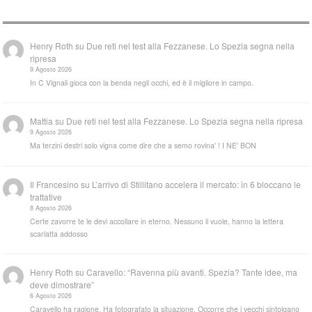
Henry Roth
su
Due reti nel test alla Fezzanese. Lo Spezia segna nella
ripresa
9 Agosto 2026
In C Vignali gioca con la benda negli occhi, ed è il migliore in campo.
Mattia
su
Due reti nel test alla Fezzanese. Lo Spezia segna nella ripresa
9 Agosto 2026
Ma terzini destri solo vigna come dire che a semo rovina' ! I NE' BON
Il Francesino
su
L’arrivo di Stillitano accelera il mercato: in 6 bloccano le
trattative
8 Agosto 2026
Certe zavorre te le devi accollare in eterno. Nessuno li vuole, hanno la lettera
scarlatta addosso
Henry Roth
su
Caravello: “Ravenna più avanti. Spezia? Tante idee, ma
deve dimostrare”
6 Agosto 2026
Caravello ha ragione. Ha fotografato la situazione. Occorre che i vecchi sintolgano