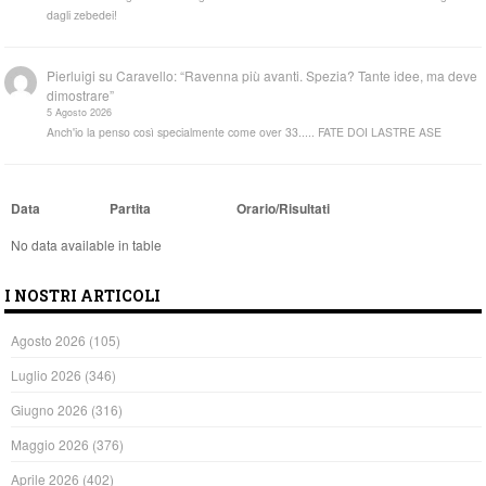
dagli zebedei!
Pierluigi
su
Caravello: “Ravenna più avanti. Spezia? Tante idee, ma deve
dimostrare”
5 Agosto 2026
Anch'io la penso così specialmente come over 33..... FATE DOI LASTRE ASE
Data
Partita
Orario/Risultati
No data available in table
I NOSTRI ARTICOLI
Agosto 2026
(105)
Luglio 2026
(346)
Giugno 2026
(316)
Maggio 2026
(376)
Aprile 2026
(402)