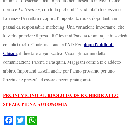
un innesto “esterno”, ma un profilo ben cresciuto in casa. Come
riferisce
La Nazione
, con tutta probabilità sarà infatti lo spezzino
Lorenzo Ferretti
a ricoprire l’importante ruolo, dopo tanti anni
passati da responsabile marketing. Una variazione importante, che
lo vedrà prendere il posto di Giovanni Panetta (comunque in società
dopo l’addio di
con altri ruoli). Confermati anche l’AD Peri
Chisoli
, il direttore organizzativo Visci, gli uomini della
comunicazione Parenti e Pasquini, Maggiani come Slo e addetto
arbitro. Importanti tasselli anche per l’anno prossimo per uno
Spezia che proverà ad essere ancora protagonista.
PECINI VICINO AL RUOLO DA DS E CHIEDE ALLO
SPEZIA PIENA AUTONOMIA
Fa
T
W
ce
wi
ha