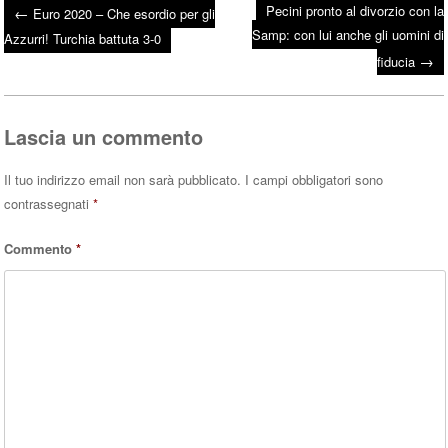
Pecini pronto al divorzio con la
←
Euro 2020 – Che esordio per gli
bo
tte
ts
Samp: con lui anche gli uomini di
Post navigation
Azzurri! Turchia battuta 3-0
ok
r
A
→
fiducia
pp
Lascia un commento
Il tuo indirizzo email non sarà pubblicato.
I campi obbligatori sono
contrassegnati
*
Commento
*