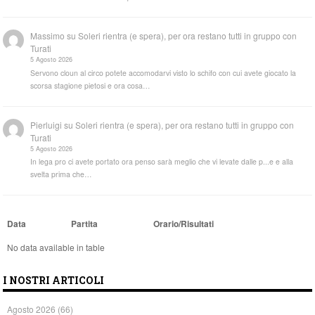
Massimo
su
Soleri rientra (e spera), per ora restano tutti in gruppo con
Turati
5 Agosto 2026
Servono cloun al circo potete accomodarvi visto lo schifo con cui avete giocato la
scorsa stagione pietosi e ora cosa…
Pierluigi
su
Soleri rientra (e spera), per ora restano tutti in gruppo con
Turati
5 Agosto 2026
In lega pro ci avete portato ora penso sarà meglio che vi levate dalle p...e e alla
svelta prima che…
Data
Partita
Orario/Risultati
No data available in table
I NOSTRI ARTICOLI
Agosto 2026
(66)