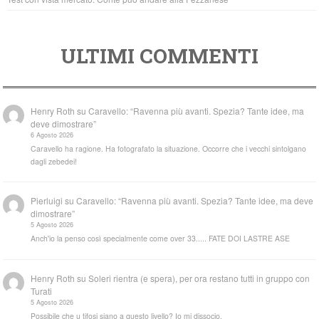
ULTIMI COMMENTI
Henry Roth
su
Caravello: “Ravenna più avanti. Spezia? Tante idee, ma
deve dimostrare”
6 Agosto 2026
Caravello ha ragione. Ha fotografato la situazione. Occorre che i vecchi sintolgano
dagli zebedei!
Pierluigi
su
Caravello: “Ravenna più avanti. Spezia? Tante idee, ma deve
dimostrare”
5 Agosto 2026
Anch'io la penso così specialmente come over 33..... FATE DOI LASTRE ASE
Henry Roth
su
Soleri rientra (e spera), per ora restano tutti in gruppo con
Turati
5 Agosto 2026
Possibile che u tifosi siano a questo livello? Io mi dissocio.