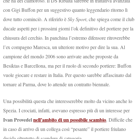
che ha del clamoroso. Il DS Ribalta sarebbe in trattativa avanzata
con Gigi Buffon per un suggestivo quanto leggendario ritorno lì
dove tutto cominciò. A riferirlo è
Sky Sport
, che spiega come il club
ducale aspetti per i prossimi giorni l’ok definitivo del portiere per la
chiusura del cerchio. In panchina l’estremo difensore ritroverebbe
l’ex compagno Maresca, un ulteriore motivo per dire la sua. Al
campione del mondo 2006 sono arrivate anche proposte da
Besiktas e Barcellona, ma per il ruolo di secondo portiere: Buffon
vuole giocare e restare in Italia. Per questo sarebbe affascinato dal
tornare al Parma, dove lo attende un contratto biennale.
Una possibilità questa che interesserebbe molto da vicino anche lo
Spezia. I crociati, infatti, avevano espresso più di un interesse per
Ivan Provedel
nell’ambito di un possibile scambio
. Difficile che
in caso di arrivo di un collega così “pesante” il portiere friulano
decida oltretutto di scendere di categoria.