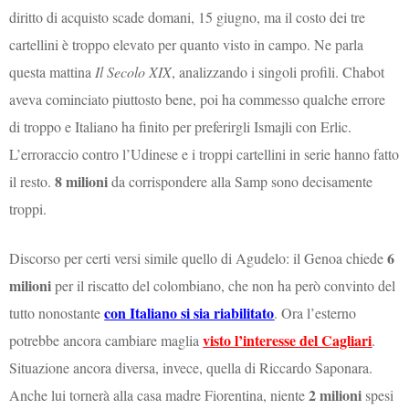
diritto di acquisto scade domani, 15 giugno, ma il costo dei tre
cartellini è troppo elevato per quanto visto in campo. Ne parla
questa mattina
Il Secolo XIX
, analizzando i singoli profili. Chabot
aveva cominciato piuttosto bene, poi ha commesso qualche errore
di troppo e Italiano ha finito per preferirgli Ismajli con Erlic.
L’erroraccio contro l’Udinese e i troppi cartellini in serie hanno fatto
8 milioni
il resto.
da corrispondere alla Samp sono decisamente
troppi.
6
Discorso per certi versi simile quello di Agudelo: il Genoa chiede
milioni
per il riscatto del colombiano, che non ha però convinto del
con Italiano si sia riabilitato
tutto nonostante
. Ora l’esterno
visto l’interesse del Cagliari
potrebbe ancora cambiare maglia
.
Situazione ancora diversa, invece, quella di Riccardo Saponara.
2 milioni
Anche lui tornerà alla casa madre Fiorentina, niente
spesi