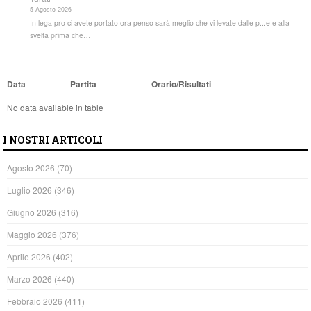
5 Agosto 2026
In lega pro ci avete portato ora penso sarà meglio che vi levate dalle p...e e alla
svelta prima che…
Data
Partita
Orario/Risultati
No data available in table
I NOSTRI ARTICOLI
Agosto 2026
(70)
Luglio 2026
(346)
Giugno 2026
(316)
Maggio 2026
(376)
Aprile 2026
(402)
Marzo 2026
(440)
Febbraio 2026
(411)