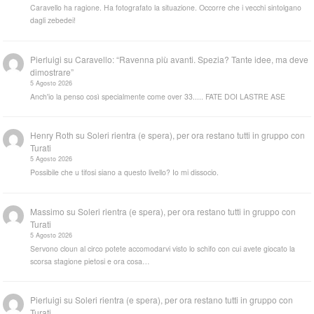
Caravello ha ragione. Ha fotografato la situazione. Occorre che i vecchi sintolgano
dagli zebedei!
Pierluigi
su
Caravello: “Ravenna più avanti. Spezia? Tante idee, ma deve
dimostrare”
5 Agosto 2026
Anch'io la penso così specialmente come over 33..... FATE DOI LASTRE ASE
Henry Roth
su
Soleri rientra (e spera), per ora restano tutti in gruppo con
Turati
5 Agosto 2026
Possibile che u tifosi siano a questo livello? Io mi dissocio.
Massimo
su
Soleri rientra (e spera), per ora restano tutti in gruppo con
Turati
5 Agosto 2026
Servono cloun al circo potete accomodarvi visto lo schifo con cui avete giocato la
scorsa stagione pietosi e ora cosa…
Pierluigi
su
Soleri rientra (e spera), per ora restano tutti in gruppo con
Turati