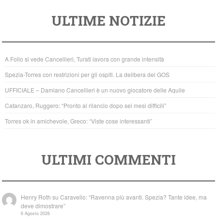
a
wi
h
ULTIME NOTIZIE
c
tt
at
e
er
s
b
A
A Follo si vede Cancellieri, Turati lavora con grande intensità
o
p
Spezia-Torres con restrizioni per gli ospiti. La delibera del GOS
o
p
UFFICIALE – Damiano Cancellieri è un nuovo giocatore delle Aquile
k
Catanzaro, Ruggero: “Pronto al rilancio dopo sei mesi difficili”
Torres ok in amichevole, Greco: “Viste cose interessanti”
ULTIMI COMMENTI
Henry Roth
su
Caravello: “Ravenna più avanti. Spezia? Tante idee, ma
deve dimostrare”
6 Agosto 2026