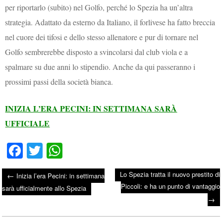
per riportarlo (subito) nel Golfo, perché lo Spezia ha un’altra
strategia. Adattato da esterno da Italiano, il forlivese ha fatto breccia
nel cuore dei tifosi e dello stesso allenatore e pur di tornare nel
Golfo sembrerebbe disposto a svincolarsi dal club viola e a
spalmare su due anni lo stipendio. Anche da qui passeranno i
prossimi passi della società bianca.
INIZIA L’ERA PECINI: IN SETTIMANA SARÀ
UFFICIALE
Fa
T
W
ce
wi
ha
Lo Spezia tratta il nuovo prestito di
←
Inizia l’era Pecini: in settimana
bo
tte
ts
Piccoli: e ha un punto di vantaggio
Post navigation
sarà ufficialmente allo Spezia
ok
r
A
→
pp