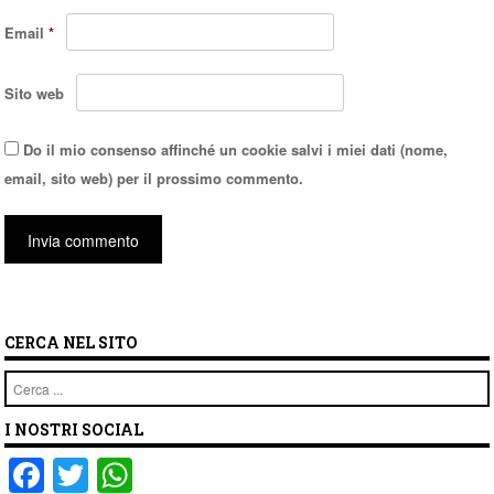
Email
*
Sito web
Do il mio consenso affinché un cookie salvi i miei dati (nome,
email, sito web) per il prossimo commento.
CERCA NEL SITO
Cerca
I NOSTRI SOCIAL
F
T
W