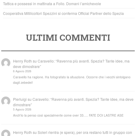
k
Tattica e possessi in mattinata a Follo. Domani l’amichevole
Cooperativa Mitilicoltori Spezzini si conferma Official Partner dello Spezia
ULTIMI COMMENTI
Henry Roth
su
Caravello: “Ravenna più avanti. Spezia? Tante idee, ma
deve dimostrare”
6 Agosto 2026
Caravello ha ragione. Ha fotografato la situazione. Occorre che i vecchi sintolgano
dagli zebedei!
Pierluigi
su
Caravello: “Ravenna più avanti. Spezia? Tante idee, ma deve
dimostrare”
5 Agosto 2026
Anch'io la penso così specialmente come over 33..... FATE DOI LASTRE ASE
Henry Roth
su
Soleri rientra (e spera), per ora restano tutti in gruppo con