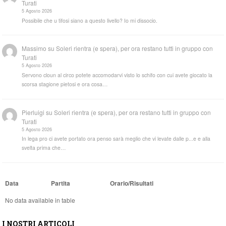
Turati
5 Agosto 2026
Possibile che u tifosi siano a questo livello? Io mi dissocio.
Massimo
su
Soleri rientra (e spera), per ora restano tutti in gruppo con
Turati
5 Agosto 2026
Servono cloun al circo potete accomodarvi visto lo schifo con cui avete giocato la
scorsa stagione pietosi e ora cosa…
Pierluigi
su
Soleri rientra (e spera), per ora restano tutti in gruppo con
Turati
5 Agosto 2026
In lega pro ci avete portato ora penso sarà meglio che vi levate dalle p...e e alla
svelta prima che…
Data
Partita
Orario/Risultati
No data available in table
I NOSTRI ARTICOLI