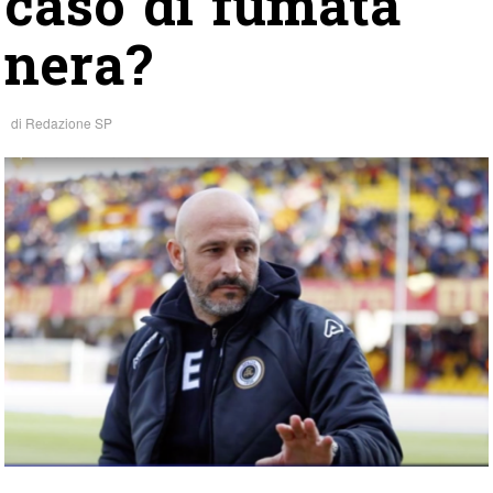
caso di fumata
nera?
di
Redazione SP