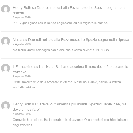
Henry Roth
su
Due reti nel test alla Fezzanese. Lo Spezia segna nella
ripresa
9 Agosto 2026
In C Vignali gioca con la benda negli occhi, ed è il migliore in campo.
Mattia
su
Due reti nel test alla Fezzanese. Lo Spezia segna nella ripresa
9 Agosto 2026
Ma terzini destri solo vigna come dire che a semo rovina' ! I NE' BON
Il Francesino
su
L’arrivo di Stillitano accelera il mercato: in 6 bloccano le
trattative
8 Agosto 2026
Certe zavorre te le devi accollare in eterno. Nessuno li vuole, hanno la lettera
scarlatta addosso
Henry Roth
su
Caravello: “Ravenna più avanti. Spezia? Tante idee, ma
deve dimostrare”
6 Agosto 2026
Caravello ha ragione. Ha fotografato la situazione. Occorre che i vecchi sintolgano
dagli zebedei!