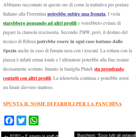
Abbiamo raccontato in queste ore di come la trattativa per portare
potrebbe subire una frenata
Italiano alla Fiorentina
. I viola
starebbero pensando ad altri profili
e vorrebbero evitare di
pagare la clausola rescissoria. Secondo
TMW
, però, il destino del
potrebbe essere in ogni caso lontano dallo
tecnico di Ribera
Spezia
anche in caso di fumata nera con i toscani. La rottura con la
piazza è infatti ormai totale e l’allenatore potrebbe alla fine restare
sta prendendo
decisamente scottato. Intanto la famiglia Platek
contatti con altri profili
. La telenovela continua e potrebbe avere
un finale davvero inatteso.
SPUNTA IL NOME DI FARIOLI PER LA PANCHINA
Fa
T
W
ce
wi
ha
Bucchioni: “Ecco tutti gli ostacoli
←
FOTO – E intanto lo staff di