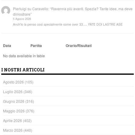
Pierluigi
su
Caravello: “Ravenna più avanti. Spezia? Tante idee, ma deve
dimostrare”
5 Agosto 2026
Anch'io la penso così specialmente come over 33..... FATE DOI LASTRE ASE
Data
Partita
Orario/Risultati
No data available in table
I NOSTRI ARTICOLI
Agosto 2026
(105)
Luglio 2026
(346)
Giugno 2026
(316)
Maggio 2026
(376)
Aprile 2026
(402)
Marzo 2026
(440)