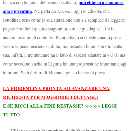
potrebbe ora rimanere
bianca con la guida del tecnico siciliano,
alla Fiorentina
. Ne parla
La Nazione
oggi in edicola, che
sottolinea però come la sua situazione non sia semplice da leggere:
pagato 9 milioni quattro stagioni fa, ora ne guadagna 1,1 e ha
ancora un anno di contratto. Il quotidiano si chiede quanto possa
valere la pena insistere su di lui, nonostante i buoni stimoli. Dalla
sua, infatti, il trentunenne ha il fatto di sapersi adattare al 4-3-3, ma
come accaduto anche in Liguria ha una propensione importante agli
infortuni. Sarà il ritiro di Moena il giusto banco di prova.
LA FIORENTINA PRONTA AD AVANZARE UNA
RICHIESTA PER MAGGIORE: I DETTAGLI
E SE RICCI ALLA FINE RESTASSE? >>>>>> LEGGI
TUTTO
Chi vorreste sulla panchina dello Spezia per la prossima