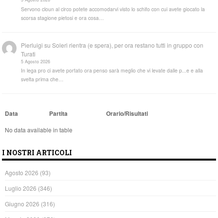
Servono cloun al circo potete accomodarvi visto lo schifo con cui avete giocato la
scorsa stagione pietosi e ora cosa…
Pierluigi
su
Soleri rientra (e spera), per ora restano tutti in gruppo con
Turati
5 Agosto 2026
In lega pro ci avete portato ora penso sarà meglio che vi levate dalle p...e e alla
svelta prima che…
Data
Partita
Orario/Risultati
No data available in table
I NOSTRI ARTICOLI
Agosto 2026
(93)
Luglio 2026
(346)
Giugno 2026
(316)