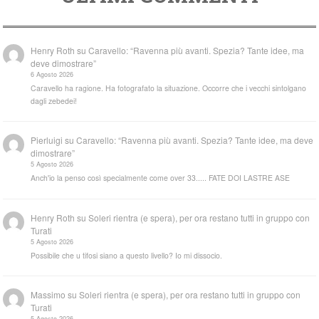
Henry Roth
su
Caravello: “Ravenna più avanti. Spezia? Tante idee, ma
deve dimostrare”
6 Agosto 2026
Caravello ha ragione. Ha fotografato la situazione. Occorre che i vecchi sintolgano
dagli zebedei!
Pierluigi
su
Caravello: “Ravenna più avanti. Spezia? Tante idee, ma deve
dimostrare”
5 Agosto 2026
Anch'io la penso così specialmente come over 33..... FATE DOI LASTRE ASE
Henry Roth
su
Soleri rientra (e spera), per ora restano tutti in gruppo con
Turati
5 Agosto 2026
Possibile che u tifosi siano a questo livello? Io mi dissocio.
Massimo
su
Soleri rientra (e spera), per ora restano tutti in gruppo con
Turati
5 Agosto 2026