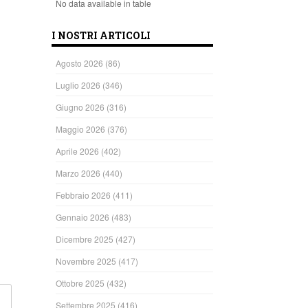
No data available in table
I NOSTRI ARTICOLI
Agosto 2026
(86)
Luglio 2026
(346)
Giugno 2026
(316)
Maggio 2026
(376)
ndi
Aprile 2026
(402)
Marzo 2026
(440)
Febbraio 2026
(411)
Gennaio 2026
(483)
Dicembre 2025
(427)
Novembre 2025
(417)
Ottobre 2025
(432)
Settembre 2025
(416)