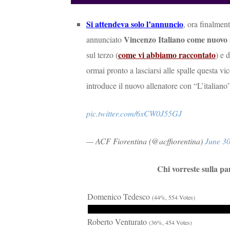
Si attendeva solo l’annuncio
, ora finalmen
Vincenzo Italiano come nuovo 
annunciato
come vi abbiamo raccontato
sul terzo (
) e 
ormai pronto a lasciarsi alle spalle questa v
introduce il nuovo allenatore con “L’italian
pic.twitter.com/6xCW0J55GJ
— ACF Fiorentina (@acffiorentina)
June 30
Chi vorreste sulla pa
Domenico Tedesco
(44%, 554 Votes)
Roberto Venturato
(36%, 454 Votes)