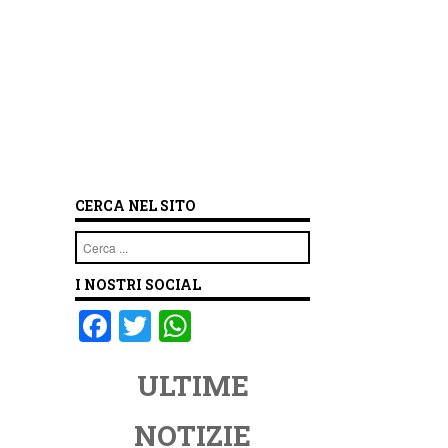
CERCA NEL SITO
Cerca
I NOSTRI SOCIAL
F
T
W
a
wi
h
ULTIME
c
tt
at
e
er
s
NOTIZIE