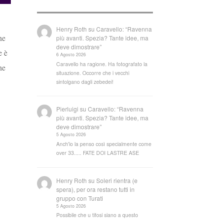
Henry Roth
su
Caravello: “Ravenna
ne
più avanti. Spezia? Tante idee, ma
deve dimostrare”
e è
6 Agosto 2026
Caravello ha ragione. Ha fotografato la
he
situazione. Occorre che i vecchi
sintolgano dagli zebedei!
Pierluigi
su
Caravello: “Ravenna
più avanti. Spezia? Tante idee, ma
deve dimostrare”
5 Agosto 2026
Anch'io la penso così specialmente come
over 33..... FATE DOI LASTRE ASE
Henry Roth
su
Soleri rientra (e
spera), per ora restano tutti in
gruppo con Turati
5 Agosto 2026
Possibile che u tifosi siano a questo