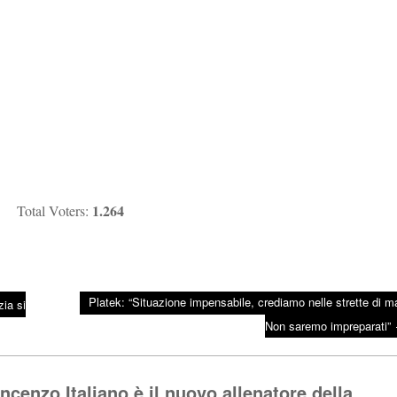
1.264
Total Voters:
Platek: “Situazione impensabile, crediamo nelle strette di m
ia si
Non saremo impreparati”
cenzo Italiano è il nuovo allenatore della