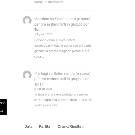
livello? Io mi dissocio.
Massimo
su
Soleri rientra (e spera),
per ora restano tutti in gruppo con
Turati
5 Agosto 2026
Servono cloun al circo potete
accomodarvi visto lo schifo con cui avete
giocato la scorsa stagione pietosi e ora
cosa…
Pierluigi
su
Soleri rientra (e spera),
per ora restano tutti in gruppo con
Turati
5 Agosto 2026
In lega pro ci avete portato ora penso
sarà meglio che vi levate dalle p...e e alla
ano.
svelta prima che…
→
Data
Partita
Orario/Risultati