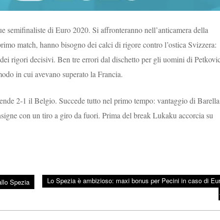
 semifinaliste di Euro 2020. Si affronteranno nell’anticamera della
primo match, hanno bisogno dei calci di rigore contro l’ostica Svizzera:
dei rigori decisivi. Ben tre errori dal dischetto per gli uomini di Petkovi
modo in cui avevano superato la Francia.
stende 2-1 il Belgio. Succede tutto nel primo tempo: vantaggio di Barella
nsigne con un tiro a giro da fuori. Prima del break Lukaku accorcia su
Lo Spezia è ambizioso: maxi bonus per Pecini in caso di Eu
allo Spezia