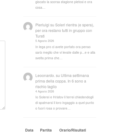
giocato la scorsa stagione pietosi e ora
cosa…
Pierluigi
su
Soleri rientra (e spera),
per ora restano tutti in gruppo con
Turati
5 Agosto 2026
In lega pro ci avete portato ora penso
sarà meglio che vi levate dalle p...e e alla
svelta prima che…
Leoonardo.
su
Ultima settimana
prima della coppa. In 6 sono a
rischio taglio
4 Agosto 2026
Io Solerei e Hristov li terrei chiedendogli
di spalmarsi il loro ingaggio a quel punto
o fuori rosa o provare…
Data
Partita
Orario/Risultati