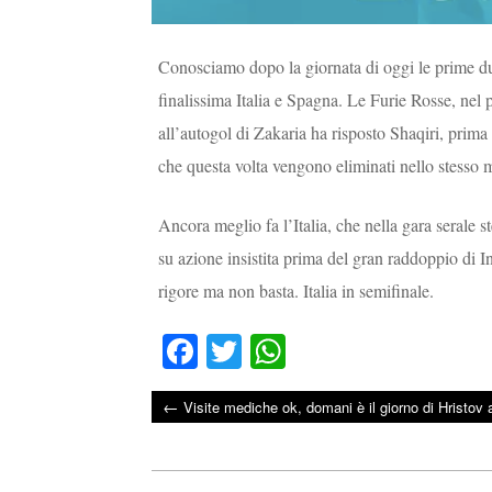
Conosciamo dopo la giornata di oggi le prime due
finalissima Italia e Spagna. Le Furie Rosse, nel 
all’autogol di Zakaria ha risposto Shaqiri, prima 
che questa volta vengono eliminati nello stesso 
Ancora meglio fa l’Italia, che nella gara serale 
su azione insistita prima del gran raddoppio di I
rigore ma non basta. Italia in semifinale.
Fa
T
W
ce
wi
ha
←
Visite mediche ok, domani è il giorno di Hristov 
bo
tte
ts
Post navigation
ok
r
A
pp