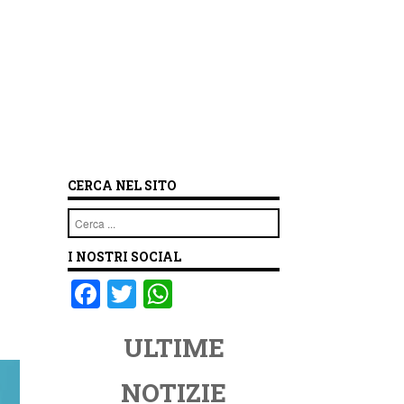
CERCA NEL SITO
Cerca
I NOSTRI SOCIAL
F
T
W
a
wi
h
ULTIME
c
tt
at
e
er
s
NOTIZIE