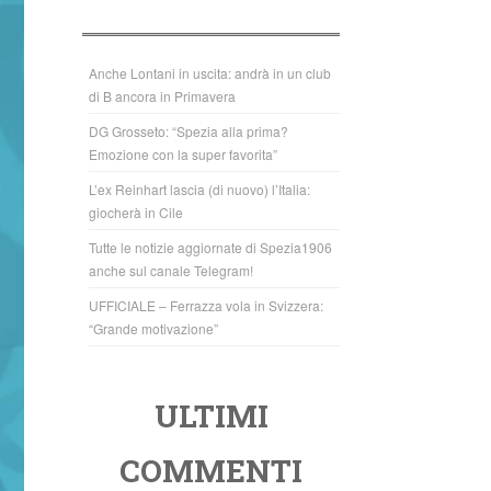
b
A
o
p
o
p
Anche Lontani in uscita: andrà in un club
di B ancora in Primavera
k
DG Grosseto: “Spezia alla prima?
Emozione con la super favorita”
L’ex Reinhart lascia (di nuovo) l’Italia:
giocherà in Cile
Tutte le notizie aggiornate di Spezia1906
anche sul canale Telegram!
UFFICIALE – Ferrazza vola in Svizzera:
“Grande motivazione”
ULTIMI
COMMENTI