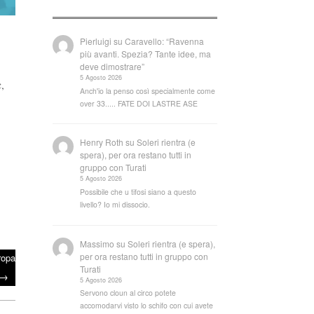
Pierluigi
su
Caravello: “Ravenna
più avanti. Spezia? Tante idee, ma
deve dimostrare”
5 Agosto 2026
c,
Anch'io la penso così specialmente come
over 33..... FATE DOI LASTRE ASE
Henry Roth
su
Soleri rientra (e
spera), per ora restano tutti in
gruppo con Turati
5 Agosto 2026
Possibile che u tifosi siano a questo
livello? Io mi dissocio.
Massimo
su
Soleri rientra (e spera),
per ora restano tutti in gruppo con
ropa
Turati
→
5 Agosto 2026
Servono cloun al circo potete
accomodarvi visto lo schifo con cui avete