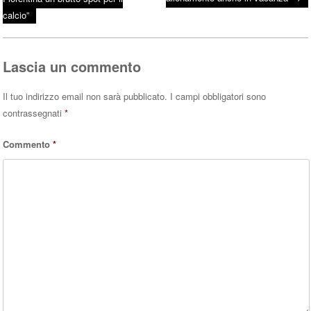
Post navigation
ok
r
A
calcio”
pp
Lascia un commento
Il tuo indirizzo email non sarà pubblicato.
I campi obbligatori sono
contrassegnati
*
Commento
*