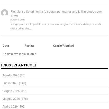
Pierluigi
su
Soleri rientra (e spera), per ora restano tutti in gruppo con
Turati
5 Agosto 2026
In lega pro ci avete portato ora penso sarà meglio che vi levate dalle p...e e alla
svelta prima che…
Data
Partita
Orario/Risultati
No data available in table
I NOSTRI ARTICOLI
Agosto 2026
(85)
Luglio 2026
(346)
Giugno 2026
(316)
Maggio 2026
(376)
Aprile 2026
(402)