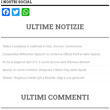
I NOSTRI SOCIAL
F
T
W
a
wi
h
ULTIME NOTIZIE
c
tt
at
e
er
s
b
A
Tattica e possessi in mattinata a Follo. Domani l’amichevole
o
p
Cooperativa Mitilicoltori Spezzini si conferma Official Partner dello Spezia
o
p
Al via la stagione dell’U15. Il nuovo tecnico sarà Nikolaus Barbieri
k
Spezia, la nuova iniziativa: disegnare il Match-Day delle Aquile
Telesio: “Angelozzi leader già a Barletta. Oggi è una garanzia”
ULTIMI COMMENTI