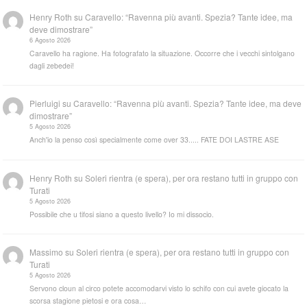
Henry Roth
su
Caravello: “Ravenna più avanti. Spezia? Tante idee, ma
deve dimostrare”
6 Agosto 2026
Caravello ha ragione. Ha fotografato la situazione. Occorre che i vecchi sintolgano
dagli zebedei!
Pierluigi
su
Caravello: “Ravenna più avanti. Spezia? Tante idee, ma deve
dimostrare”
5 Agosto 2026
Anch'io la penso così specialmente come over 33..... FATE DOI LASTRE ASE
Henry Roth
su
Soleri rientra (e spera), per ora restano tutti in gruppo con
Turati
5 Agosto 2026
Possibile che u tifosi siano a questo livello? Io mi dissocio.
Massimo
su
Soleri rientra (e spera), per ora restano tutti in gruppo con
Turati
5 Agosto 2026
Servono cloun al circo potete accomodarvi visto lo schifo con cui avete giocato la
scorsa stagione pietosi e ora cosa…