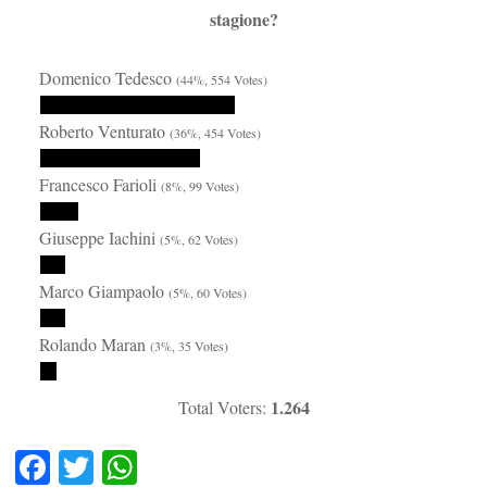
stagione?
Domenico Tedesco
(44%, 554 Votes)
Roberto Venturato
(36%, 454 Votes)
Francesco Farioli
(8%, 99 Votes)
Giuseppe Iachini
(5%, 62 Votes)
Marco Giampaolo
(5%, 60 Votes)
Rolando Maran
(3%, 35 Votes)
1.264
Total Voters:
Fa
T
W