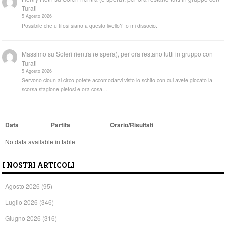
Turati
5 Agosto 2026
Possibile che u tifosi siano a questo livello? Io mi dissocio.
Massimo
su
Soleri rientra (e spera), per ora restano tutti in gruppo con
Turati
5 Agosto 2026
Servono cloun al circo potete accomodarvi visto lo schifo con cui avete giocato la
scorsa stagione pietosi e ora cosa…
Data
Partita
Orario/Risultati
No data available in table
I NOSTRI ARTICOLI
Agosto 2026
(95)
Luglio 2026
(346)
Giugno 2026
(316)