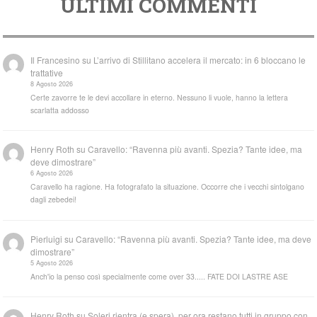
ULTIMI COMMENTI
Il Francesino
su
L’arrivo di Stillitano accelera il mercato: in 6 bloccano le
trattative
8 Agosto 2026
Certe zavorre te le devi accollare in eterno. Nessuno li vuole, hanno la lettera
scarlatta addosso
Henry Roth
su
Caravello: “Ravenna più avanti. Spezia? Tante idee, ma
deve dimostrare”
6 Agosto 2026
Caravello ha ragione. Ha fotografato la situazione. Occorre che i vecchi sintolgano
dagli zebedei!
Pierluigi
su
Caravello: “Ravenna più avanti. Spezia? Tante idee, ma deve
dimostrare”
5 Agosto 2026
Anch'io la penso così specialmente come over 33..... FATE DOI LASTRE ASE
Henry Roth
su
Soleri rientra (e spera), per ora restano tutti in gruppo con