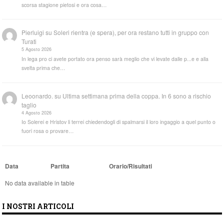
scorsa stagione pietosi e ora cosa…
Pierluigi
su
Soleri rientra (e spera), per ora restano tutti in gruppo con
Turati
5 Agosto 2026
In lega pro ci avete portato ora penso sarà meglio che vi levate dalle p...e e alla
svelta prima che…
Leoonardo.
su
Ultima settimana prima della coppa. In 6 sono a rischio
taglio
4 Agosto 2026
Io Solerei e Hristov li terrei chiedendogli di spalmarsi il loro ingaggio a quel punto o
fuori rosa o provare…
Data
Partita
Orario/Risultati
No data available in table
I NOSTRI ARTICOLI