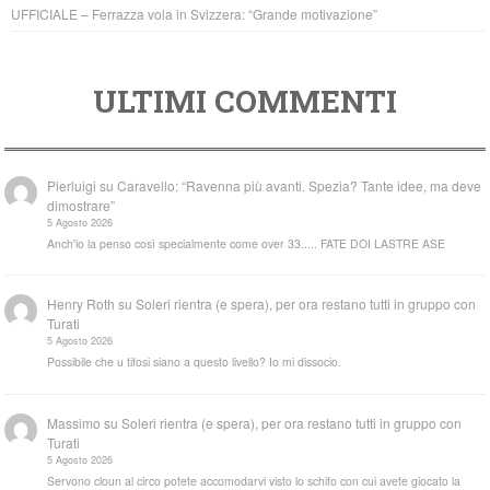
UFFICIALE – Ferrazza vola in Svizzera: “Grande motivazione”
ULTIMI COMMENTI
Pierluigi
su
Caravello: “Ravenna più avanti. Spezia? Tante idee, ma deve
dimostrare”
5 Agosto 2026
Anch'io la penso così specialmente come over 33..... FATE DOI LASTRE ASE
Henry Roth
su
Soleri rientra (e spera), per ora restano tutti in gruppo con
Turati
5 Agosto 2026
Possibile che u tifosi siano a questo livello? Io mi dissocio.
Massimo
su
Soleri rientra (e spera), per ora restano tutti in gruppo con
Turati
5 Agosto 2026
Servono cloun al circo potete accomodarvi visto lo schifo con cui avete giocato la