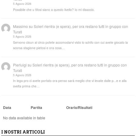
5 Agosto 2026
Possibile che u tifosi siano a questo livello? Io mi dissocio.
Massimo
su
Soleri rientra (e spera), per ora restano tutti in gruppo con
Turati
5 Agosto 2026
Servono cloun al circo potete accomodarvi visto lo schifo con cui avete giocato la
scorsa stagione pietosi e ora cosa…
Pierluigi
su
Soleri rientra (e spera), per ora restano tutti in gruppo con
Turati
5 Agosto 2026
In lega pro ci avete portato ora penso sarà meglio che vi levate dalle p...e e alla
svelta prima che…
Data
Partita
Orario/Risultati
No data available in table
I NOSTRI ARTICOLI