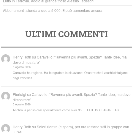
Lutto in Ferrovia. Addio al grande tifoso Alessio Tedeschi
Abbonamenti, sfondata quota 5.000. E può aumentare ancora
ULTIMI COMMENTI
Henry Roth
su
Caravello: “Ravenna più avanti. Spezia? Tante idee, ma
deve dimostrare”
6 Agosto 2026
Caravello ha ragione. Ha fotografato la situazione. Occorre che i vecchi sintolgano
dagli zebedei!
Pierluigi
su
Caravello: “Ravenna più avanti. Spezia? Tante idee, ma deve
dimostrare”
5 Agosto 2026
Anch'io la penso così specialmente come over 33..... FATE DOI LASTRE ASE
Henry Roth
su
Soleri rientra (e spera), per ora restano tutti in gruppo con
Turati