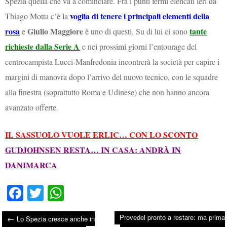
Spezia quella che va a cominciare. Fra i punti fermi elencati ieri da
voglia di tenere i principali elementi della
Thiago Motta c’è la
rosa
Giulio Maggiore
tante
e
è uno di questi. Su di lui ci sono
richieste dalla Serie A
e nei prossimi giorni l’entourage del
centrocampista Lucci-Manfredonia incontrerà la società per capire i
margini di manovra dopo l’arrivo del nuovo tecnico, con le squadre
alla finestra (soprattutto Roma e Udinese) che non hanno ancora
avanzato offerte.
IL SASSUOLO VUOLE ERLIC… CON LO SCONTO
GUDJOHNSEN RESTA… IN CASA: ANDRÀ IN
DANIMARCA
Fa
T
W
ce
wi
ha
Provedel pronto a restare: ma prima
←
Lo Spezia cresce anche in
bo
tte
ts