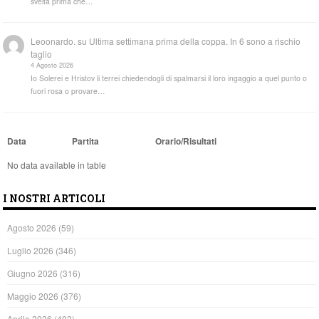
svelta prima che…
Leoonardo.
su
Ultima settimana prima della coppa. In 6 sono a rischio
taglio
4 Agosto 2026
Io Solerei e Hristov li terrei chiedendogli di spalmarsi il loro ingaggio a quel punto o
fuori rosa o provare…
Data
Partita
Orario/Risultati
No data available in table
I NOSTRI ARTICOLI
Agosto 2026
(59)
Luglio 2026
(346)
Giugno 2026
(316)
Maggio 2026
(376)
Aprile 2026
(402)