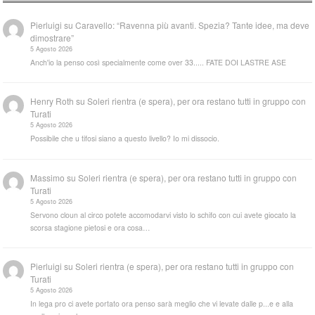
Pierluigi
su
Caravello: “Ravenna più avanti. Spezia? Tante idee, ma deve
dimostrare”
5 Agosto 2026
Anch'io la penso così specialmente come over 33..... FATE DOI LASTRE ASE
Henry Roth
su
Soleri rientra (e spera), per ora restano tutti in gruppo con
Turati
5 Agosto 2026
Possibile che u tifosi siano a questo livello? Io mi dissocio.
Massimo
su
Soleri rientra (e spera), per ora restano tutti in gruppo con
Turati
5 Agosto 2026
Servono cloun al circo potete accomodarvi visto lo schifo con cui avete giocato la
scorsa stagione pietosi e ora cosa…
Pierluigi
su
Soleri rientra (e spera), per ora restano tutti in gruppo con
Turati
5 Agosto 2026
In lega pro ci avete portato ora penso sarà meglio che vi levate dalle p...e e alla