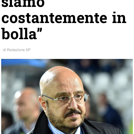
siamo
costantemente in
bolla”
di
Redazione SP