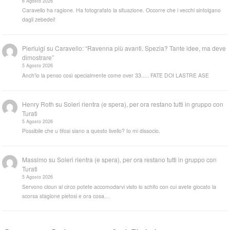
6 Agosto 2026
Caravello ha ragione. Ha fotografato la situazione. Occorre che i vecchi sintolgano
dagli zebedei!
Pierluigi
su
Caravello: “Ravenna più avanti. Spezia? Tante idee, ma deve
dimostrare”
5 Agosto 2026
Anch'io la penso così specialmente come over 33..... FATE DOI LASTRE ASE
Henry Roth
su
Soleri rientra (e spera), per ora restano tutti in gruppo con
Turati
5 Agosto 2026
Possibile che u tifosi siano a questo livello? Io mi dissocio.
Massimo
su
Soleri rientra (e spera), per ora restano tutti in gruppo con
Turati
5 Agosto 2026
Servono cloun al circo potete accomodarvi visto lo schifo con cui avete giocato la
scorsa stagione pietosi e ora cosa…