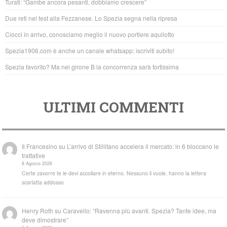
Turati: “Gambe ancora pesanti, dobbiamo crescere”
o
p
Due reti nel test alla Fezzanese. Lo Spezia segna nella ripresa
o
p
Ciocci in arrivo, conosciamo meglio il nuovo portiere aquilotto
k
Spezia1906.com è anche un canale whatsapp: iscriviti subito!
Spezia favorito? Ma nel girone B la concorrenza sarà fortissima
ULTIMI COMMENTI
Il Francesino
su
L’arrivo di Stillitano accelera il mercato: in 6 bloccano le
trattative
8 Agosto 2026
Certe zavorre te le devi accollare in eterno. Nessuno li vuole, hanno la lettera
scarlatta addosso
Henry Roth
su
Caravello: “Ravenna più avanti. Spezia? Tante idee, ma
deve dimostrare”