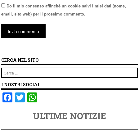
Do il mio consenso affinché un cookie salvi i miei dati (nome,
email, sito web) per il prossimo commento.
CERCA NEL SITO
Cerca
I NOSTRI SOCIAL
F
T
W
a
wi
h
ULTIME NOTIZIE
c
tt
at
e
er
s
b
A