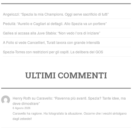
e
er
s
b
A
Angelozzi: “Spezia la mia Champions. Oggi serve sacrificio di tutti”
o
p
Pedullà: “Aurelio e Cagliari ai dettagli. Allo Spezia va un portiere”
o
p
Gallea si accasa alla Juve Stabia: “Non vedo l’ora di iniziare”
k
A Follo si vede Cancellieri, Turati lavora con grande intensità
Spezia-Torres con restrizioni per gli ospiti. La delibera del GOS
ULTIMI COMMENTI
Henry Roth
su
Caravello: “Ravenna più avanti. Spezia? Tante idee, ma
deve dimostrare”
6 Agosto 2026
Caravello ha ragione. Ha fotografato la situazione. Occorre che i vecchi sintolgano
dagli zebedei!