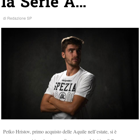
la Serie A…”
di
Redazione SP
Petko Hristov, primo acquisto delle Aquile nell’estate, si è