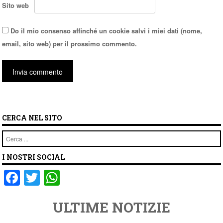
Sito web
Do il mio consenso affinché un cookie salvi i miei dati (nome,
email, sito web) per il prossimo commento.
CERCA NEL SITO
Cerca
I NOSTRI SOCIAL
F
T
W
a
wi
h
ULTIME NOTIZIE
c
tt
at