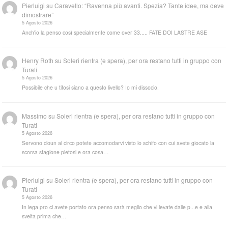
Pierluigi
su
Caravello: “Ravenna più avanti. Spezia? Tante idee, ma deve
dimostrare”
5 Agosto 2026
Anch'io la penso così specialmente come over 33..... FATE DOI LASTRE ASE
Henry Roth
su
Soleri rientra (e spera), per ora restano tutti in gruppo con
Turati
5 Agosto 2026
Possibile che u tifosi siano a questo livello? Io mi dissocio.
Massimo
su
Soleri rientra (e spera), per ora restano tutti in gruppo con
Turati
5 Agosto 2026
Servono cloun al circo potete accomodarvi visto lo schifo con cui avete giocato la
scorsa stagione pietosi e ora cosa…
Pierluigi
su
Soleri rientra (e spera), per ora restano tutti in gruppo con
Turati
5 Agosto 2026
In lega pro ci avete portato ora penso sarà meglio che vi levate dalle p...e e alla
svelta prima che…