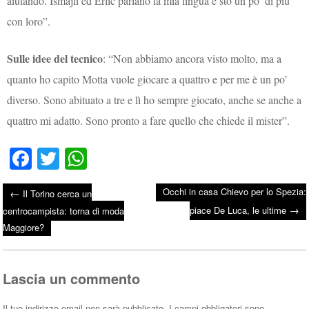
aiutando. Ismajli ed Erlic parlano la mia lingua e sto un po’ di più
con loro”.
Sulle idee del tecnico
: “Non abbiamo ancora visto molto, ma a
quanto ho capito Motta vuole giocare a quattro e per me è un po’
diverso. Sono abituato a tre e lì ho sempre giocato, anche se anche a
quattro mi adatto. Sono pronto a fare quello che chiede il mister”.
Fa
T
W
ce
wi
ha
Occhi in casa Chievo per lo Spezia:
←
Il Torino cerca un
bo
tte
ts
→
Post navigation
piace De Luca, le ultime
centrocampista: torna di moda
ok
r
A
Maggiore?
pp
Lascia un commento
Il tuo indirizzo email non sarà pubblicato.
I campi obbligatori sono