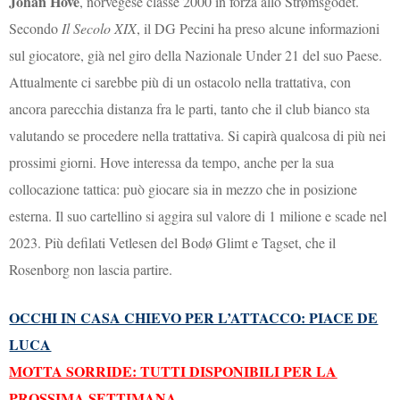
Johan Hove
, norvegese classe 2000 in forza allo Strømsgodet.
Secondo
Il Secolo XIX
, il DG Pecini ha preso alcune informazioni
sul giocatore, già nel giro della Nazionale Under 21 del suo Paese.
Attualmente ci sarebbe più di un ostacolo nella trattativa, con
ancora parecchia distanza fra le parti, tanto che il club bianco sta
valutando se procedere nella trattativa. Si capirà qualcosa di più nei
prossimi giorni. Hove interessa da tempo, anche per la sua
collocazione tattica: può giocare sia in mezzo che in posizione
esterna. Il suo cartellino si aggira sul valore di 1 milione e scade nel
2023. Più defilati Vetlesen del Bodø Glimt e Tagset, che il
Rosenborg non lascia partire.
OCCHI IN CASA CHIEVO PER L’ATTACCO: PIACE DE
LUCA
MOTTA SORRIDE: TUTTI DISPONIBILI PER LA
PROSSIMA SETTIMANA