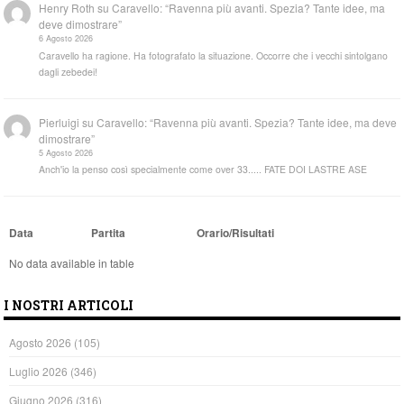
Henry Roth
su
Caravello: “Ravenna più avanti. Spezia? Tante idee, ma
deve dimostrare”
6 Agosto 2026
Caravello ha ragione. Ha fotografato la situazione. Occorre che i vecchi sintolgano
dagli zebedei!
Pierluigi
su
Caravello: “Ravenna più avanti. Spezia? Tante idee, ma deve
dimostrare”
5 Agosto 2026
Anch'io la penso così specialmente come over 33..... FATE DOI LASTRE ASE
Data
Partita
Orario/Risultati
No data available in table
I NOSTRI ARTICOLI
Agosto 2026
(105)
Luglio 2026
(346)
Giugno 2026
(316)