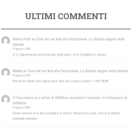
ULTIMI COMMENTI
Henry Roth
su
Due reti nel test alla Fezzanese. Lo Spezia segna nella
ripresa
9 Agosto 2026
In C Vignali gioca con la benda negli occhi, ed è il migliore in campo.
Mattia
su
Due reti nel test alla Fezzanese. Lo Spezia segna nella ripresa
9 Agosto 2026
Ma terzini destri solo vigna come dire che a semo rovina' ! I NE' BON
Il Francesino
su
L’arrivo di Stillitano accelera il mercato: in 6 bloccano le
trattative
8 Agosto 2026
Certe zavorre te le devi accollare in eterno. Nessuno li vuole, hanno la lettera
scarlatta addosso