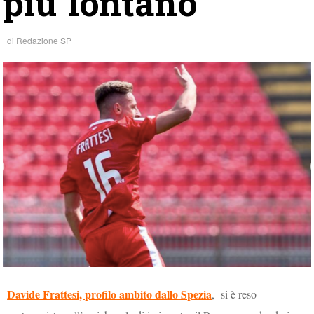
più lontano
di
Redazione SP
Davide Frattesi, profilo ambito dallo Spezia
, si è reso