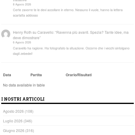
8 Agosto 2026
Certe zavorre te le devi accollare in eterno. Nessuno li vuole, hanno la lettera
scarlatta addosso
Henry Roth
su
Caravello: “Ravenna più avanti. Spezia? Tante idee, ma
deve dimostrare”
6 Agosto 2026
Caravello ha ragione. Ha fotografato la situazione. Occorre che i vecchi sintolgano
dagli zebedei!
Data
Partita
Orario/Risultati
No data available in table
I NOSTRI ARTICOLI
Agosto 2026
(108)
Luglio 2026
(346)
Giugno 2026
(316)