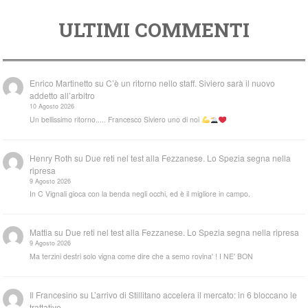
ULTIMI COMMENTI
Enrico Martinetto
su
C’è un ritorno nello staff. Siviero sarà il nuovo
addetto all’arbitro
10 Agosto 2026
Un bellissimo ritorno..... Francesco Siviero uno di noi
Henry Roth
su
Due reti nel test alla Fezzanese. Lo Spezia segna nella
ripresa
9 Agosto 2026
In C Vignali gioca con la benda negli occhi, ed è il migliore in campo.
Mattia
su
Due reti nel test alla Fezzanese. Lo Spezia segna nella ripresa
9 Agosto 2026
Ma terzini destri solo vigna come dire che a semo rovina' ! I NE' BON
Il Francesino
su
L’arrivo di Stillitano accelera il mercato: in 6 bloccano le
trattative