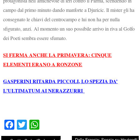
protagonista nell’amichevole di ieri contro il Parma, scendendo in
campo dal primo minuto dando manforte a Djuricic. Il mister gli ha
consegnato le chiavi del centrocampo e lui non ha per nulla
sfigurato, anzi. Al momento un suo possibile arrivo in riva al Golfo
dei Poeti sembra essere sfumato.
SI FERMA ANCHE LA PRIMAVERA: CINQUE
ELEMENTI ERANO A RONZONE
GASPERINI RITARDA PICCOLI, LO SPEZIA DA’
L’ULTIMATUM AI NERAZZURRI
Fa
T
W
ce
wi
ha
Dalla Francia: Spezia su Houtondji,