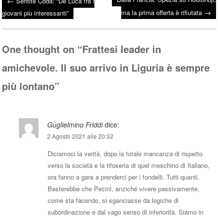
←
Sentite Coda: “De Luca fra i
bo
tte
ts
→
Post navigation
ma la prima offerta è rifiutata
giovani più interessanti”
ok
r
A
pp
One thought on “
Frattesi leader in
amichevole. Il suo arrivo in Liguria è sempre
più lontano
”
Guglielmino Friddi
dice:
2 Agosto 2021 alle 20:32
Diciamoci la verità, dopo la totale mancanza di rispetto
verso la società e la tifoseria di quel meschino di Italiano,
ora fanno a gara a prenderci per i fondelli. Tutti quanti.
Basterebbe che Pecini, anziché vivere passivamente,
come sta facendo, si sganciasse da logiche di
subordinazione e dal vago senso di inferiorità. Siamo in