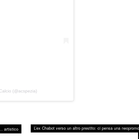
 Calcio (@acspezia)
L’ex Chabot verso un altro prestito: ci pensa una neoprom
 artistico