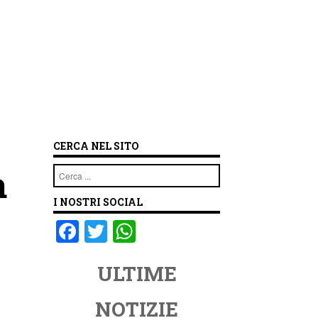
CERCA NEL SITO
a
Cerca
I NOSTRI SOCIAL
F
T
W
a
wi
h
ULTIME
c
tt
at
e
er
s
NOTIZIE