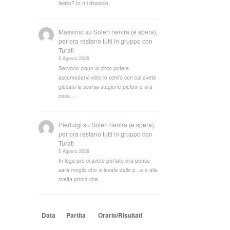
livello? Io mi dissocio.
Massimo
su
Soleri rientra (e spera),
per ora restano tutti in gruppo con
Turati
5 Agosto 2026
Servono cloun al circo potete
accomodarvi visto lo schifo con cui avete
giocato la scorsa stagione pietosi e ora
cosa…
Pierluigi
su
Soleri rientra (e spera),
per ora restano tutti in gruppo con
Turati
5 Agosto 2026
In lega pro ci avete portato ora penso
sarà meglio che vi levate dalle p...e e alla
svelta prima che…
Data
Partita
Orario/Risultati