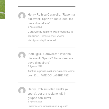
Henry Roth
su
Caravello: “Ravenna
più avanti. Spezia? Tante idee, ma
deve dimostrare”
6 Agosto 2026
Caravello ha ragione. Ha fotografato la
situazione. Occorre che i vecchi
sintolgano dagli zebedei!
Pierluigi
su
Caravello: “Ravenna
più avanti. Spezia? Tante idee, ma
deve dimostrare”
5 Agosto 2026
Anch'io la penso così specialmente come
over 33..... FATE DOI LASTRE ASE
Henry Roth
su
Soleri rientra (e
spera), per ora restano tutti in
gruppo con Turati
5 Agosto 2026
Possibile che u tifosi siano a questo