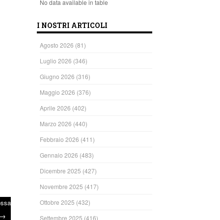
No data available in table
I NOSTRI ARTICOLI
Agosto 2026
(81)
Luglio 2026
(346)
Giugno 2026
(316)
Maggio 2026
(376)
Aprile 2026
(402)
Marzo 2026
(440)
Febbraio 2026
(411)
Gennaio 2026
(483)
Dicembre 2025
(427)
Novembre 2025
(417)
ossa
Ottobre 2025
(432)
→
Settembre 2025
(416)