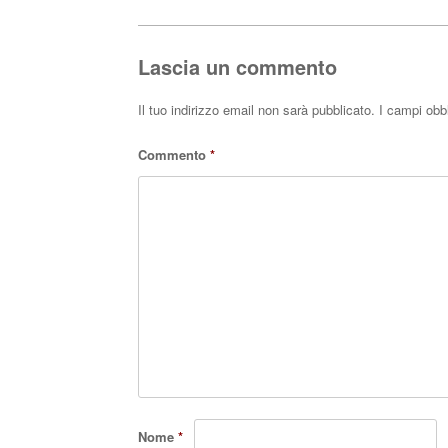
Post navigation
ok
r
A
pp
Lascia un commento
Il tuo indirizzo email non sarà pubblicato.
I campi obb
Commento
*
Nome
*