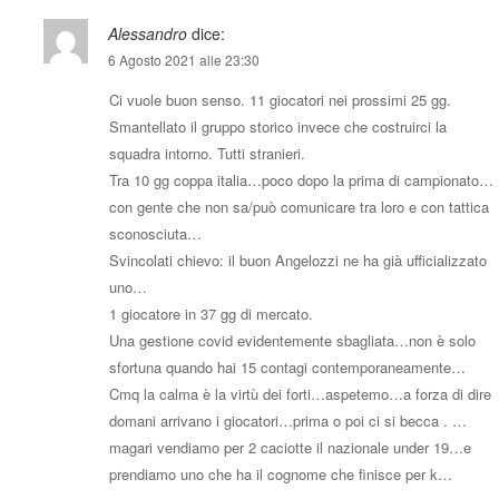
Alessandro
dice:
6 Agosto 2021 alle 23:30
Ci vuole buon senso. 11 giocatori nei prossimi 25 gg.
Smantellato il gruppo storico invece che costruirci la
squadra intorno. Tutti stranieri.
Tra 10 gg coppa italia…poco dopo la prima di campionato…
con gente che non sa/può comunicare tra loro e con tattica
sconosciuta…
Svincolati chievo: il buon Angelozzi ne ha già ufficializzato
uno…
1 giocatore in 37 gg di mercato.
Una gestione covid evidentemente sbagliata…non è solo
sfortuna quando hai 15 contagi contemporaneamente…
Cmq la calma è la virtù dei forti…aspetemo…a forza di dire
domani arrivano i giocatori…prima o poi ci si becca . …
magari vendiamo per 2 caciotte il nazionale under 19…e
prendiamo uno che ha il cognome che finisce per k…