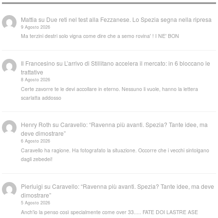
Mattia
su
Due reti nel test alla Fezzanese. Lo Spezia segna nella ripresa
9 Agosto 2026
Ma terzini destri solo vigna come dire che a semo rovina' ! I NE' BON
Il Francesino
su
L’arrivo di Stillitano accelera il mercato: in 6 bloccano le
trattative
8 Agosto 2026
Certe zavorre te le devi accollare in eterno. Nessuno li vuole, hanno la lettera
scarlatta addosso
Henry Roth
su
Caravello: “Ravenna più avanti. Spezia? Tante idee, ma
deve dimostrare”
6 Agosto 2026
Caravello ha ragione. Ha fotografato la situazione. Occorre che i vecchi sintolgano
dagli zebedei!
Pierluigi
su
Caravello: “Ravenna più avanti. Spezia? Tante idee, ma deve
dimostrare”
5 Agosto 2026
Anch'io la penso così specialmente come over 33..... FATE DOI LASTRE ASE