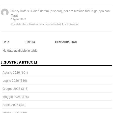
Henry Roth
su
Soleri rientra (e spera), per ora restano tutti in gruppo con
Turati
5 Agosto 2026
Possibile che u tifosi siano a questo livello? Io mi dissocio.
Data
Partita
Orario/Risultati
No data available in table
I NOSTRI ARTICOLI
Agosto 2026
(101)
Luglio 2026
(346)
Giugno 2026
(316)
Maggio 2026
(376)
Aprile 2026
(402)
Marzo 2026
(440)