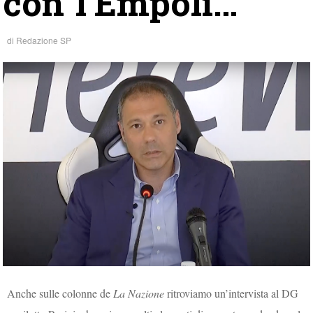
con l’Empoli…”
di
Redazione SP
Anche sulle colonne de
La Nazione
ritroviamo un’intervista al DG