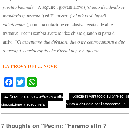
prestito biennale
“. A seguire i giovani Hove (“
stiamo decidendo se
mandarlo in prestito
“) ed Ellertsson (“
al più tardi lunedì
chiuderemo
“), con una notazione conclusiva legata alle altre
trattative. Pecini sembra avere le idee chiare quando si parla di
arrivi: “
Ci aspettiamo due difensori, due o tre centrocampisti e due
attaccanti, considerando che Piccoli non c’è ancora
“.
LA PROVA DEL… NOVE
Fa
T
W
ce
wi
ha
Spezia in vantaggio su Strelec: si
←
Stadi, via al 50% effettivo e alla
bo
tte
ts
→
Post navigation
punta a chiudere per l’attaccante
disposizione a scacchiera
ok
r
A
pp
7 thoughts on “
Pecini: “Faremo altri 7