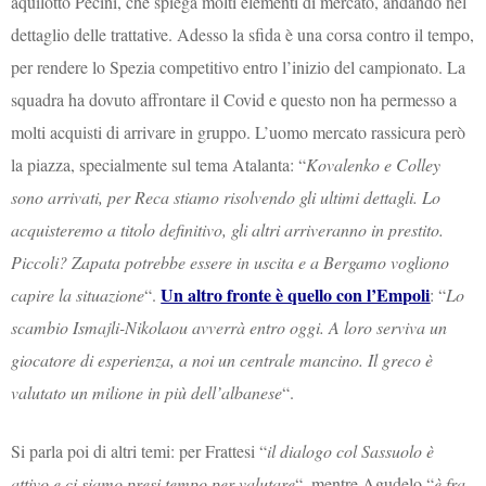
aquilotto Pecini, che spiega molti elementi di mercato, andando nel
dettaglio delle trattative. Adesso la sfida è una corsa contro il tempo,
per rendere lo Spezia competitivo entro l’inizio del campionato. La
squadra ha dovuto affrontare il Covid e questo non ha permesso a
molti acquisti di arrivare in gruppo. L’uomo mercato rassicura però
la piazza, specialmente sul tema Atalanta: “
Kovalenko e Colley
sono arrivati, per Reca stiamo risolvendo gli ultimi dettagli. Lo
acquisteremo a titolo definitivo, gli altri arriveranno in prestito.
Piccoli? Zapata potrebbe essere in uscita e a Bergamo vogliono
Un altro fronte è quello con l’Empoli
capire la situazione
“.
: “
Lo
scambio Ismajli-Nikolaou avverrà entro oggi. A loro serviva un
giocatore di esperienza, a noi un centrale mancino. Il greco è
valutato un milione in più dell’albanese
“.
Si parla poi di altri temi: per Frattesi “
il dialogo col Sassuolo è
attivo e ci siamo presi tempo per valutare
“, mentre Agudelo “
è fra