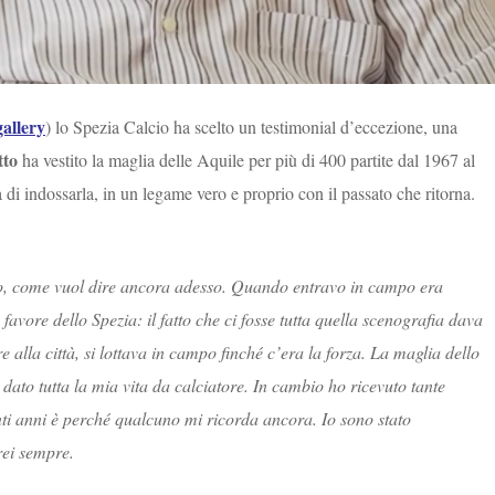
gallery
) lo Spezia Calcio ha scelto un testimonial d’eccezione, una
tto
ha vestito la maglia delle Aquile per più di 400 partite dal 1967 al
di indossarla, in un legame vero e proprio con il passato che ritorna.
olto, come vuol dire ancora adesso. Quando entravo in campo era
avore dello Spezia: il fatto che ci fosse tutta quella scenografia dava
e alla città, si lottava in campo finché c’era la forza. La maglia dello
 dato tutta la mia vita da calciatore. In cambio ho ricevuto tante
nti anni è perché qualcuno mi ricorda ancora. Io sono stato
farei sempre.