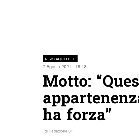
NEWS AQUILOTTE
7 Agosto 2021 - 19:18
Motto: “Ques
appartenenza,
ha forza”
di
Redazione SP