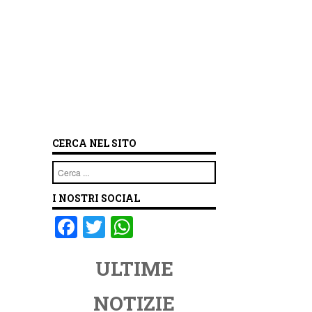
CERCA NEL SITO
Cerca
I NOSTRI SOCIAL
F
T
W
a
wi
h
ULTIME
c
tt
at
e
er
s
NOTIZIE