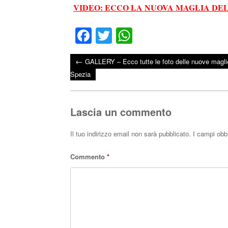
VIDEO: ECCO LA NUOVA MAGLIA DEL
Fa
T
W
ce
wi
ha
←
GALLERY – Ecco tutte le foto delle nuove maglie
bo
tte
ts
Post navigation
Spezia
ok
r
A
pp
Lascia un commento
Il tuo indirizzo email non sarà pubblicato.
I campi obb
Commento
*