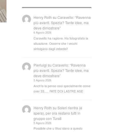
Henry Roth
su
Caravello: “Ravenna
più avanti. Spezia? Tante idee, ma
deve dimostrare”
6 Agosto 2026
Caravello ha ragione. Ha fotografato la
situazione. Occorre che i vecchi
sintolgano dagli zebedei!
Pierluigi
su
Caravello: “Ravenna
più avanti. Spezia? Tante idee, ma
deve dimostrare”
5 Agosto 2026
Anch'io la penso così specialmente come
over 33..... FATE DOI LASTRE ASE
Henry Roth
su
Soleri rientra (e
spera), per ora restano tutti in
gruppo con Turati
5 Agosto 2026
Possibile che u tifosi siano a questo