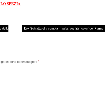
LO SPEZIA
 dello
L’ex Schiattarella cambia maglia: vestirà i colori del Parma
ligatori sono contrassegnati
*