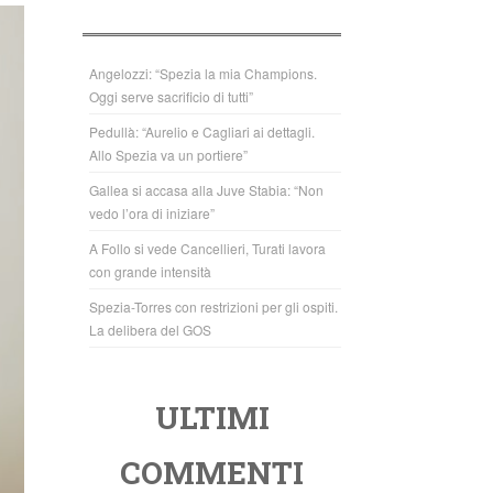
b
A
o
p
o
p
Angelozzi: “Spezia la mia Champions.
Oggi serve sacrificio di tutti”
k
Pedullà: “Aurelio e Cagliari ai dettagli.
Allo Spezia va un portiere”
Gallea si accasa alla Juve Stabia: “Non
vedo l’ora di iniziare”
A Follo si vede Cancellieri, Turati lavora
con grande intensità
Spezia-Torres con restrizioni per gli ospiti.
La delibera del GOS
ULTIMI
COMMENTI