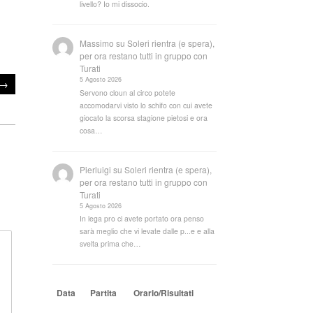
livello? Io mi dissocio.
Massimo
su
Soleri rientra (e spera),
per ora restano tutti in gruppo con
Turati
5 Agosto 2026
→
Servono cloun al circo potete
accomodarvi visto lo schifo con cui avete
giocato la scorsa stagione pietosi e ora
cosa…
Pierluigi
su
Soleri rientra (e spera),
per ora restano tutti in gruppo con
Turati
5 Agosto 2026
In lega pro ci avete portato ora penso
sarà meglio che vi levate dalle p...e e alla
svelta prima che…
Data
Partita
Orario/Risultati