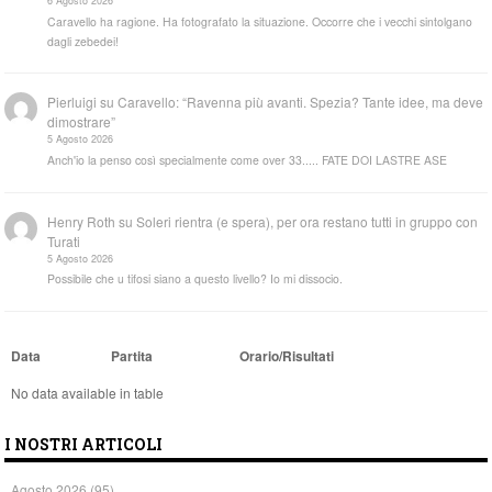
6 Agosto 2026
Caravello ha ragione. Ha fotografato la situazione. Occorre che i vecchi sintolgano
dagli zebedei!
Pierluigi
su
Caravello: “Ravenna più avanti. Spezia? Tante idee, ma deve
dimostrare”
5 Agosto 2026
Anch'io la penso così specialmente come over 33..... FATE DOI LASTRE ASE
Henry Roth
su
Soleri rientra (e spera), per ora restano tutti in gruppo con
Turati
5 Agosto 2026
Possibile che u tifosi siano a questo livello? Io mi dissocio.
Data
Partita
Orario/Risultati
No data available in table
I NOSTRI ARTICOLI
Agosto 2026
(95)