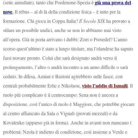
già una prova del
(sette annullate), tanto che Pordenone-Spezia è
nove
. Il rebus – al di là della condizione fisica – è tutto per la
formazione. Chi gioca in Coppa Italia?
Il Secolo XIX
ha provato a
stilare un possibile undici, anche se non lo abbiamo mai visto
all’opera. Già in porta arrivano i dubbi: Zoet o Provedel? L’anno
scorso quest’ultimo è stato a lungo titolare, ma l’olandese ha saputo
farsi trovare pronto. Colui che sarà designato andrà verso il
prolungamento, l’altro o andrà incontro a un anno difficile o sarà
ceduto. In difesa, Amian e Bastoni agirebbero sulle fasce, con
visto l’addio di Ismajli
centrali probabilmente Erlic e Nikolaou,
. Il
ruolo più complicato è il centrocampo: Sena non è ancora a
disposizione, così l’unico di ruolo è Maggiore, che potrebbe giocare
al centro affiancato da Sala o Vignali (provati mezzali) e da
Kovalenko (apparso già in forma). Anche in avanti non mancano i
problemi: Nzola è indietro di condizione, così insieme a Verde e