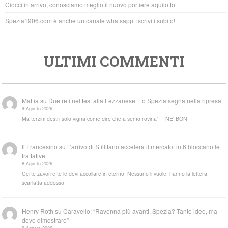
Ciocci in arrivo, conosciamo meglio il nuovo portiere aquilotto
Spezia1906.com è anche un canale whatsapp: iscriviti subito!
ULTIMI COMMENTI
Mattia
su
Due reti nel test alla Fezzanese. Lo Spezia segna nella ripresa
9 Agosto 2026
Ma terzini destri solo vigna come dire che a semo rovina' ! I NE' BON
Il Francesino
su
L’arrivo di Stillitano accelera il mercato: in 6 bloccano le
trattative
8 Agosto 2026
Certe zavorre te le devi accollare in eterno. Nessuno li vuole, hanno la lettera
scarlatta addosso
Henry Roth
su
Caravello: “Ravenna più avanti. Spezia? Tante idee, ma
deve dimostrare”