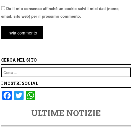
Do il mio consenso affinché un cookie salvi i miei dati (nome,
email, sito web) per il prossimo commento.
CERCA NEL SITO
Cerca
I NOSTRI SOCIAL
F
T
W
a
wi
h
ULTIME NOTIZIE
c
tt
at
e
er
s