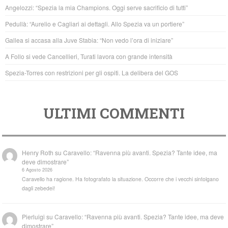
b
A
Angelozzi: “Spezia la mia Champions. Oggi serve sacrificio di tutti”
o
p
Pedullà: “Aurelio e Cagliari ai dettagli. Allo Spezia va un portiere”
o
p
Gallea si accasa alla Juve Stabia: “Non vedo l’ora di iniziare”
k
A Follo si vede Cancellieri, Turati lavora con grande intensità
Spezia-Torres con restrizioni per gli ospiti. La delibera del GOS
ULTIMI COMMENTI
Henry Roth
su
Caravello: “Ravenna più avanti. Spezia? Tante idee, ma
deve dimostrare”
6 Agosto 2026
Caravello ha ragione. Ha fotografato la situazione. Occorre che i vecchi sintolgano
dagli zebedei!
Pierluigi
su
Caravello: “Ravenna più avanti. Spezia? Tante idee, ma deve
dimostrare”