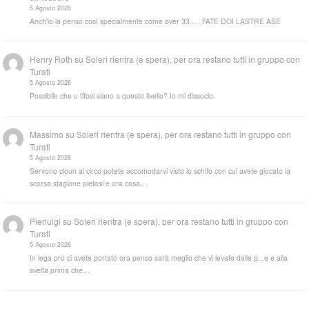
5 Agosto 2026
Anch'io la penso così specialmente come over 33..... FATE DOI LASTRE ASE
Henry Roth
su
Soleri rientra (e spera), per ora restano tutti in gruppo con
Turati
5 Agosto 2026
Possibile che u tifosi siano a questo livello? Io mi dissocio.
Massimo
su
Soleri rientra (e spera), per ora restano tutti in gruppo con
Turati
5 Agosto 2026
Servono cloun al circo potete accomodarvi visto lo schifo con cui avete giocato la
scorsa stagione pietosi e ora cosa…
Pierluigi
su
Soleri rientra (e spera), per ora restano tutti in gruppo con
Turati
5 Agosto 2026
In lega pro ci avete portato ora penso sarà meglio che vi levate dalle p...e e alla
svelta prima che…