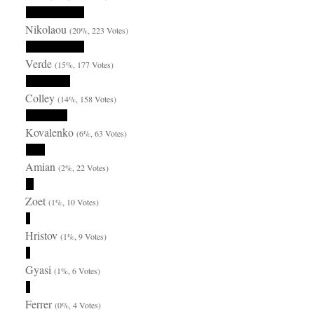
Nikolaou
(20%, 223 Votes)
Verde
(15%, 177 Votes)
Colley
(14%, 158 Votes)
Kovalenko
(6%, 63 Votes)
Amian
(2%, 22 Votes)
Zoet
(1%, 10 Votes)
Hristov
(1%, 9 Votes)
Gyasi
(1%, 6 Votes)
Ferrer
(0%, 4 Votes)