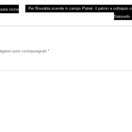
Per Bourabia scende in campo Platek: il patron a colloquio co
sarà vicino
Sassuolo
ligatori sono contrassegnati
*