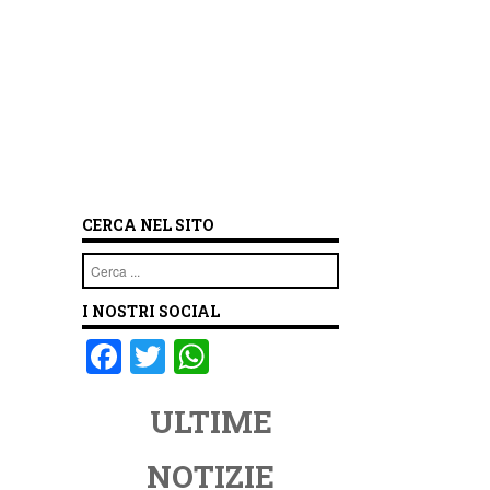
CERCA NEL SITO
Cerca
I NOSTRI SOCIAL
F
T
W
a
wi
h
ULTIME
c
tt
at
e
er
s
NOTIZIE