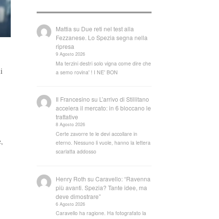
Mattia
su
Due reti nel test alla
Fezzanese. Lo Spezia segna nella
ripresa
9 Agosto 2026
Ma terzini destri solo vigna come dire che
i
a semo rovina' ! I NE' BON
Il Francesino
su
L’arrivo di Stillitano
accelera il mercato: in 6 bloccano le
trattative
8 Agosto 2026
Certe zavorre te le devi accollare in
e,
eterno. Nessuno li vuole, hanno la lettera
scarlatta addosso
Henry Roth
su
Caravello: “Ravenna
più avanti. Spezia? Tante idee, ma
deve dimostrare”
6 Agosto 2026
Caravello ha ragione. Ha fotografato la