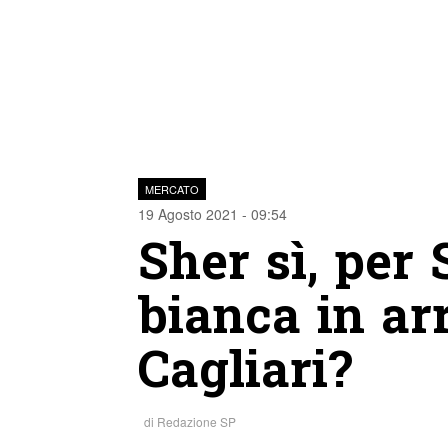
MERCATO
19 Agosto 2021 - 09:54
Sher sì, per
bianca in arr
Cagliari?
di
Redazione SP