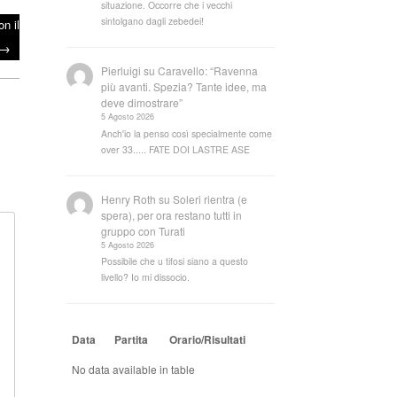
situazione. Occorre che i vecchi
sintolgano dagli zebedei!
n il
→
Pierluigi
su
Caravello: “Ravenna
più avanti. Spezia? Tante idee, ma
deve dimostrare”
5 Agosto 2026
Anch'io la penso così specialmente come
over 33..... FATE DOI LASTRE ASE
Henry Roth
su
Soleri rientra (e
spera), per ora restano tutti in
gruppo con Turati
5 Agosto 2026
Possibile che u tifosi siano a questo
livello? Io mi dissocio.
Data
Partita
Orario/Risultati
No data available in table