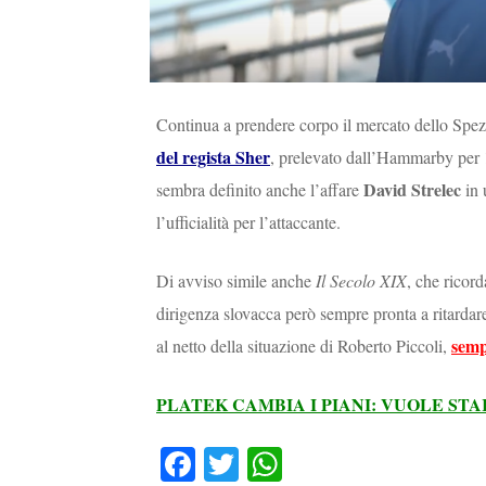
Continua a prendere corpo il mercato dello Spe
del regista Sher
, prelevato dall’Hammarby per 1,
David Strelec
sembra definito anche l’affare
in 
l’ufficialità per l’attaccante.
Di avviso simile anche
Il Secolo XIX
, che ricord
dirigenza slovacca però sempre pronta a ritardare 
semp
al netto della situazione di Roberto Piccoli,
PLATEK CAMBIA I PIANI: VUOLE ST
Fa
T
W