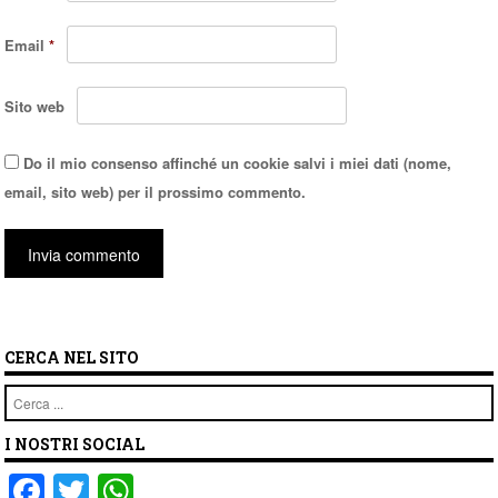
Email
*
Sito web
Do il mio consenso affinché un cookie salvi i miei dati (nome,
email, sito web) per il prossimo commento.
CERCA NEL SITO
Cerca
I NOSTRI SOCIAL
F
T
W