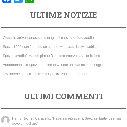
a
wi
h
ULTIME NOTIZIE
c
tt
at
e
er
s
b
A
Ciocci in arrivo, conosciamo meglio il nuovo portiere aquilotto
o
p
Spezia1906.com è anche un canale whatsapp: iscriviti subito!
o
p
Spezia favorito? Ma nel girone B la concorrenza sarà fortissima
k
Abbonamenti, lo Spezia domina in C. Solo un club ha fatto meglio
Fezzanese, oggi il test con lo Spezia. Ponte: “È un onore”
ULTIMI COMMENTI
Henry Roth
su
Caravello: “Ravenna più avanti. Spezia? Tante idee, ma
deve dimostrare”