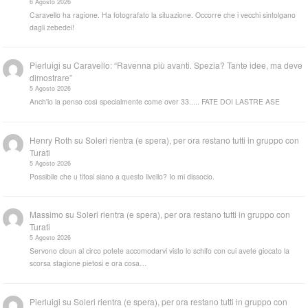
6 Agosto 2026
Caravello ha ragione. Ha fotografato la situazione. Occorre che i vecchi sintolgano
dagli zebedei!
Pierluigi
su
Caravello: “Ravenna più avanti. Spezia? Tante idee, ma deve
dimostrare”
5 Agosto 2026
Anch'io la penso così specialmente come over 33..... FATE DOI LASTRE ASE
Henry Roth
su
Soleri rientra (e spera), per ora restano tutti in gruppo con
Turati
5 Agosto 2026
Possibile che u tifosi siano a questo livello? Io mi dissocio.
Massimo
su
Soleri rientra (e spera), per ora restano tutti in gruppo con
Turati
5 Agosto 2026
Servono cloun al circo potete accomodarvi visto lo schifo con cui avete giocato la
scorsa stagione pietosi e ora cosa…
Pierluigi
su
Soleri rientra (e spera), per ora restano tutti in gruppo con