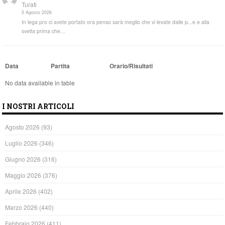
Turati
5 Agosto 2026
In lega pro ci avete portato ora penso sarà meglio che vi levate dalle p...e e alla
svelta prima che…
Data
Partita
Orario/Risultati
No data available in table
I NOSTRI ARTICOLI
Agosto 2026
(93)
Luglio 2026
(346)
Giugno 2026
(316)
Maggio 2026
(376)
Aprile 2026
(402)
Marzo 2026
(440)
Febbraio 2026
(411)