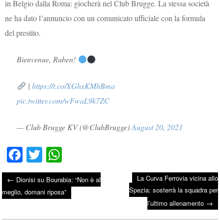
in Belgio dalla Roma: giocherà nel Club Brugge. La stessa società
ne ha dato l’annuncio con un comunicato ufficiale con la formula
del prestito.
Bienvenue, Ruben!
|
https://t.co/XGhxKMhBma
pic.twitter.com/wFwaL9k7ZC
— Club Brugge KV (@ClubBrugge)
August 20, 2021
Fa
T
W
ce
wi
ha
La Curva Ferrovia vicina allo
←
Dionisi su Bourabia: “Non è al
bo
tte
ts
Spezia: sosterrà la squadra per
Post navigation
meglio, domani riposa”
ok
r
A
→
l’ultimo allenamento
pp