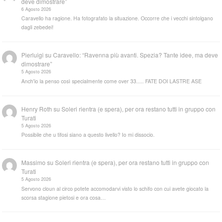
deve dimostrare”
6 Agosto 2026
Caravello ha ragione. Ha fotografato la situazione. Occorre che i vecchi sintolgano
dagli zebedei!
Pierluigi
su
Caravello: “Ravenna più avanti. Spezia? Tante idee, ma deve
dimostrare”
5 Agosto 2026
Anch'io la penso così specialmente come over 33..... FATE DOI LASTRE ASE
Henry Roth
su
Soleri rientra (e spera), per ora restano tutti in gruppo con
Turati
5 Agosto 2026
Possibile che u tifosi siano a questo livello? Io mi dissocio.
Massimo
su
Soleri rientra (e spera), per ora restano tutti in gruppo con
Turati
5 Agosto 2026
Servono cloun al circo potete accomodarvi visto lo schifo con cui avete giocato la
scorsa stagione pietosi e ora cosa…