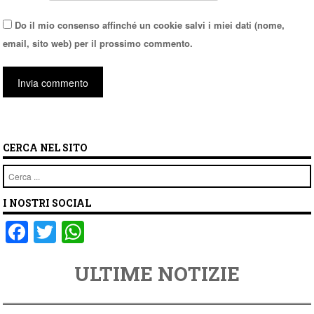
Do il mio consenso affinché un cookie salvi i miei dati (nome,
email, sito web) per il prossimo commento.
CERCA NEL SITO
Cerca
I NOSTRI SOCIAL
F
T
W
a
wi
h
ULTIME NOTIZIE
c
tt
at
e
er
s