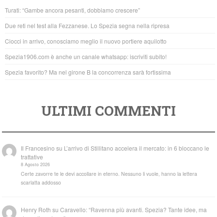
b
A
Turati: “Gambe ancora pesanti, dobbiamo crescere”
o
p
Due reti nel test alla Fezzanese. Lo Spezia segna nella ripresa
o
p
Ciocci in arrivo, conosciamo meglio il nuovo portiere aquilotto
k
Spezia1906.com è anche un canale whatsapp: iscriviti subito!
Spezia favorito? Ma nel girone B la concorrenza sarà fortissima
ULTIMI COMMENTI
Il Francesino
su
L’arrivo di Stillitano accelera il mercato: in 6 bloccano le
trattative
8 Agosto 2026
Certe zavorre te le devi accollare in eterno. Nessuno li vuole, hanno la lettera
scarlatta addosso
Henry Roth
su
Caravello: “Ravenna più avanti. Spezia? Tante idee, ma