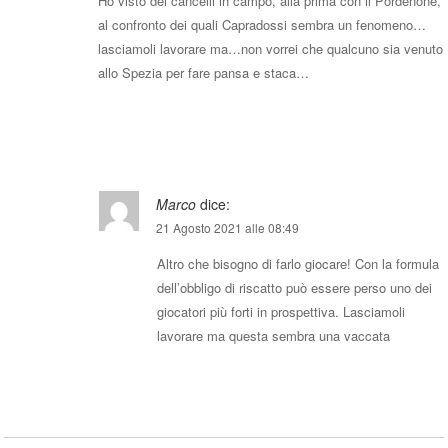
Ho visto dei cancelli in campo, alla prima con il Pordenone,
al confronto dei quali Capradossi sembra un fenomeno…
lasciamoli lavorare ma…non vorrei che qualcuno sia venuto
allo Spezia per fare pansa e staca…
Rispondi
Marco
dice:
21 Agosto 2021 alle 08:49
Altro che bisogno di farlo giocare! Con la formula
dell’obbligo di riscatto può essere perso uno dei
giocatori più forti in prospettiva. Lasciamoli
lavorare ma questa sembra una vaccata
Rispondi