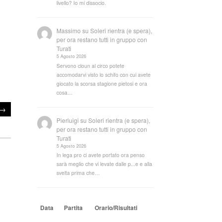
livello? Io mi dissocio.
Massimo
su
Soleri rientra (e spera),
per ora restano tutti in gruppo con
Turati
5 Agosto 2026
Servono cloun al circo potete
accomodarvi visto lo schifo con cui avete
giocato la scorsa stagione pietosi e ora
cosa…
→
Pierluigi
su
Soleri rientra (e spera),
per ora restano tutti in gruppo con
Turati
5 Agosto 2026
In lega pro ci avete portato ora penso
sarà meglio che vi levate dalle p...e e alla
svelta prima che…
Data
Partita
Orario/Risultati