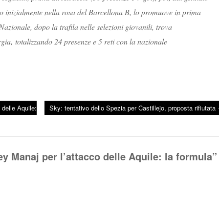
to inizialmente nella rosa del Barcellona B, lo promuove in prima
azionale, dopo la trafila nelle selezioni giovanili, trova
ia, totalizzando 24 presenze e 5 reti con la nazionale
delle Aquile:
Sky: tentativo dello Spezia per Castillejo, proposta rifiutata
 Manaj per l’attacco delle Aquile: la formula
”