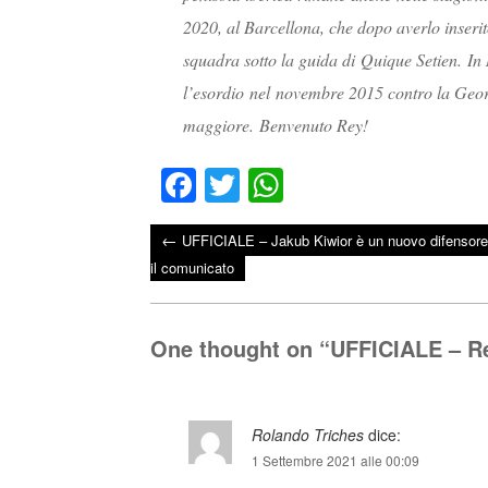
2020, al Barcellona, che dopo averlo inseri
squadra sotto la guida di Quique Setien. In N
l’esordio nel novembre 2015 contro la Georg
maggiore. Benvenuto Rey!
Fa
T
W
ce
wi
ha
←
UFFICIALE – Jakub Kiwior è un nuovo difensore 
bo
tte
ts
Post navigation
il comunicato
ok
r
A
pp
One thought on “
UFFICIALE – Rey
Rolando Triches
dice:
1 Settembre 2021 alle 00:09