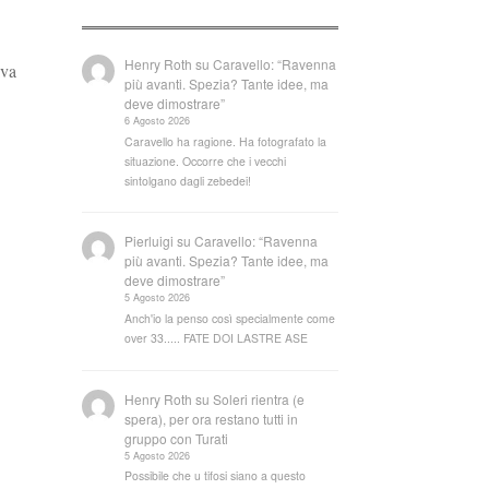
Henry Roth
su
Caravello: “Ravenna
iva
più avanti. Spezia? Tante idee, ma
deve dimostrare”
6 Agosto 2026
Caravello ha ragione. Ha fotografato la
situazione. Occorre che i vecchi
sintolgano dagli zebedei!
Pierluigi
su
Caravello: “Ravenna
più avanti. Spezia? Tante idee, ma
deve dimostrare”
5 Agosto 2026
Anch'io la penso così specialmente come
over 33..... FATE DOI LASTRE ASE
Henry Roth
su
Soleri rientra (e
spera), per ora restano tutti in
gruppo con Turati
5 Agosto 2026
Possibile che u tifosi siano a questo