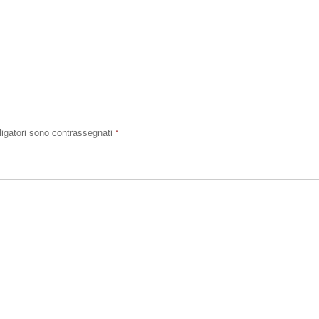
Rispo
ligatori sono contrassegnati
*