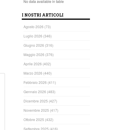
No data available in table
I NOSTRI ARTICOLI
ndi
Agosto 2026
(73)
Luglio 2026
(346)
Giugno 2026
(316)
Maggio 2026
(376)
Aprile 2026
(402)
Marzo 2026
(440)
Febbraio 2026
(411)
Gennaio 2026
(483)
Dicembre 2025
(427)
Novembre 2025
(417)
Ottobre 2025
(432)
Settembre 2025
(416)