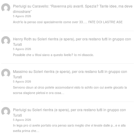
Pierluigi
su
Caravello: “Ravenna più avanti. Spezia? Tante idee, ma deve
dimostrare”
5 Agosto 2026
Anch'io la penso così specialmente come over 33..... FATE DOI LASTRE ASE
Henry Roth
su
Soleri rientra (e spera), per ora restano tutti in gruppo con
Turati
5 Agosto 2026
Possibile che u tifosi siano a questo livello? Io mi dissocio.
Massimo
su
Soleri rientra (e spera), per ora restano tutti in gruppo con
Turati
5 Agosto 2026
Servono cloun al circo potete accomodarvi visto lo schifo con cui avete giocato la
scorsa stagione pietosi e ora cosa…
Pierluigi
su
Soleri rientra (e spera), per ora restano tutti in gruppo con
Turati
5 Agosto 2026
In lega pro ci avete portato ora penso sarà meglio che vi levate dalle p...e e alla
svelta prima che…