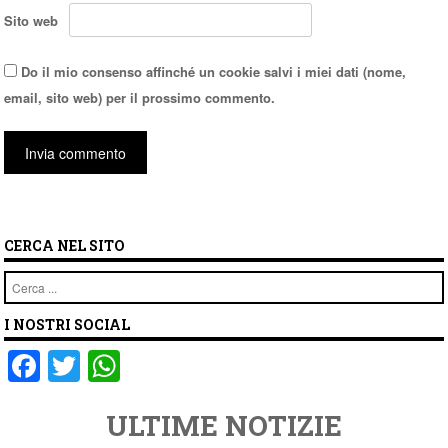
Sito web
Do il mio consenso affinché un cookie salvi i miei dati (nome,
email, sito web) per il prossimo commento.
CERCA NEL SITO
Cerca
I NOSTRI SOCIAL
F
T
W
a
wi
h
ULTIME NOTIZIE
c
tt
at