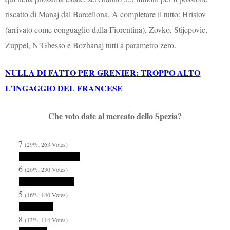
riscatto di Manaj dal Barcellona. A completare il tutto: Hristov
(arrivato come conguaglio dalla Fiorentina), Zovko, Stijepovic,
Zuppel, N’Gbesso e Bozhanaj tutti a parametro zero.
NULLA DI FATTO PER GRENIER: TROPPO ALTO
L’INGAGGIO DEL FRANCESE
Che voto date al mercato dello Spezia?
7
(29%, 263 Votes)
6
(26%, 230 Votes)
5
(16%, 140 Votes)
8
(13%, 114 Votes)