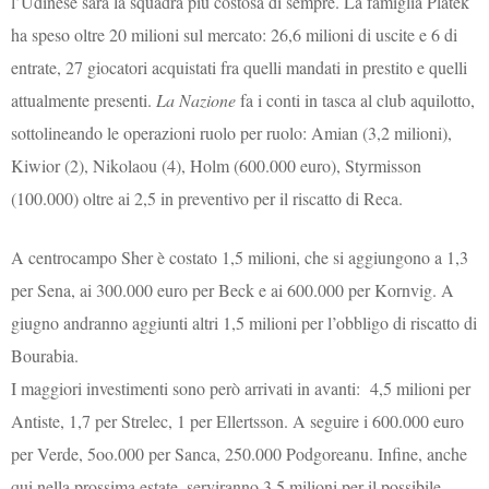
l’Udinese sarà la squadra più costosa di sempre. La famiglia Platek
ha speso oltre 20 milioni sul mercato: 26,6 milioni di uscite e 6 di
entrate, 27 giocatori acquistati fra quelli mandati in prestito e quelli
attualmente presenti.
La Nazione
fa i conti in tasca al club aquilotto,
sottolineando le operazioni ruolo per ruolo: Amian (3,2 milioni),
Kiwior (2), Nikolaou (4), Holm (600.000 euro), Styrmisson
(100.000) oltre ai 2,5 in preventivo per il riscatto di Reca.
A centrocampo Sher è costato 1,5 milioni, che si aggiungono a 1,3
per Sena, ai 300.000 euro per Beck e ai 600.000 per Kornvig. A
giugno andranno aggiunti altri 1,5 milioni per l’obbligo di riscatto di
Bourabia.
I maggiori investimenti sono però arrivati in avanti: 4,5 milioni per
Antiste, 1,7 per Strelec, 1 per Ellertsson. A seguire i 600.000 euro
per Verde, 5oo.000 per Sanca, 250.000 Podgoreanu. Infine, anche
qui nella prossima estate, serviranno 3,5 milioni per il possibile