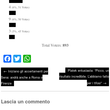
4
(6%, 51 Votes)
9
(6%, 50 Votes)
3
(5%, 45 Votes)
893
Total Voters:
Fa
T
W
ce
wi
ha
Platek entusiasta: “Picco, un
←
Iniziano gli accertamenti per
bo
tte
ts
risultato incredibile. L’abbiamo fatto
Post navigation
Sena: andrà anche a Roma o
ok
r
A
→
per i tifosi”
Firenze
pp
Lascia un commento