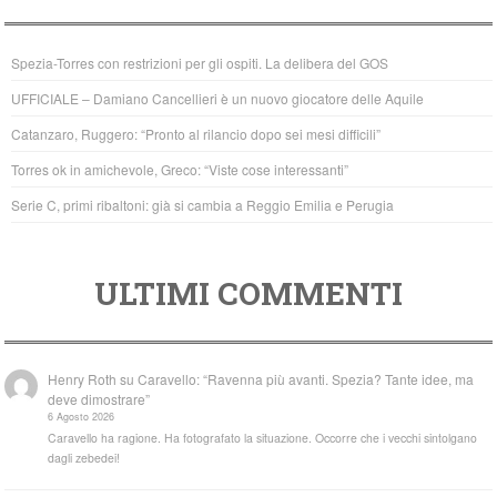
e
er
s
b
A
Spezia-Torres con restrizioni per gli ospiti. La delibera del GOS
o
p
UFFICIALE – Damiano Cancellieri è un nuovo giocatore delle Aquile
o
p
Catanzaro, Ruggero: “Pronto al rilancio dopo sei mesi difficili”
k
Torres ok in amichevole, Greco: “Viste cose interessanti”
Serie C, primi ribaltoni: già si cambia a Reggio Emilia e Perugia
ULTIMI COMMENTI
Henry Roth
su
Caravello: “Ravenna più avanti. Spezia? Tante idee, ma
deve dimostrare”
6 Agosto 2026
Caravello ha ragione. Ha fotografato la situazione. Occorre che i vecchi sintolgano
dagli zebedei!