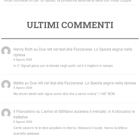
ULTIMI COMMENTI
Henry Roth
su
Due reti nel test alla Fezzanese. Lo Spezia segna nella
ripresa
9 Agosto 2026
In C Vignali gioca con la benda negli occhi, ed è il migliore in campo.
Mattia
su
Due reti nel test alla Fezzanese. Lo Spezia segna nella ripresa
9 Agosto 2026
Ma terzini destri solo vigna come dire che a semo rovina' ! I NE' BON
Il Francesino
su
L’arrivo di Stillitano accelera il mercato: in 6 bloccano le
trattative
8 Agosto 2026
Certe zavorre te le devi accollare in eterno. Nessuno li vuole, hanno la lettera
scarlatta addosso