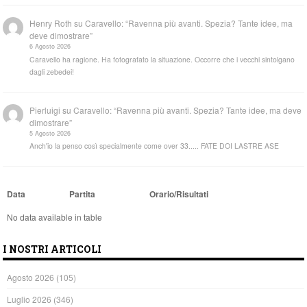
Henry Roth
su
Caravello: “Ravenna più avanti. Spezia? Tante idee, ma
deve dimostrare”
6 Agosto 2026
Caravello ha ragione. Ha fotografato la situazione. Occorre che i vecchi sintolgano
dagli zebedei!
Pierluigi
su
Caravello: “Ravenna più avanti. Spezia? Tante idee, ma deve
dimostrare”
5 Agosto 2026
Anch'io la penso così specialmente come over 33..... FATE DOI LASTRE ASE
Data
Partita
Orario/Risultati
No data available in table
I NOSTRI ARTICOLI
Agosto 2026
(105)
Luglio 2026
(346)