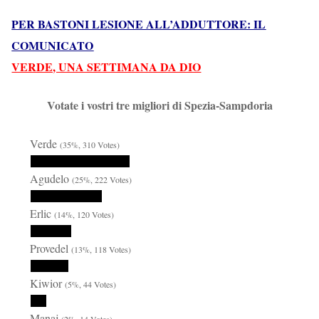
PER BASTONI LESIONE ALL’ADDUTTORE: IL
COMUNICATO
VERDE, UNA SETTIMANA DA DIO
Votate i vostri tre migliori di Spezia-Sampdoria
Verde
(35%, 310 Votes)
Agudelo
(25%, 222 Votes)
Erlic
(14%, 120 Votes)
Provedel
(13%, 118 Votes)
Kiwior
(5%, 44 Votes)
Manaj
(2%, 14 Votes)