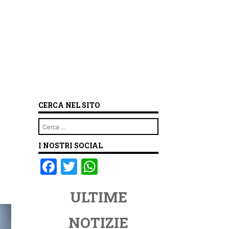
CERCA NEL SITO
Cerca
I NOSTRI SOCIAL
F
T
W
a
wi
h
ULTIME
c
tt
at
e
er
s
NOTIZIE