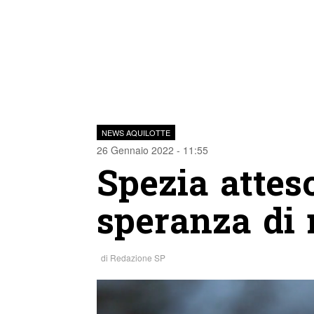
NEWS AQUILOTTE
26 Gennaio 2022 - 11:55
Spezia atteso
speranza di r
di
Redazione SP