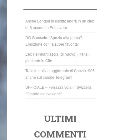
b
A
o
p
o
p
Anche Lontani in uscita: andrà in un club
di B ancora in Primavera
k
DG Grosseto: “Spezia alla prima?
Emozione con la super favorita”
L’ex Reinhart lascia (di nuovo) l’Italia:
giocherà in Cile
Tutte le notizie aggiornate di Spezia1906
anche sul canale Telegram!
UFFICIALE – Ferrazza vola in Svizzera:
“Grande motivazione”
ULTIMI
COMMENTI