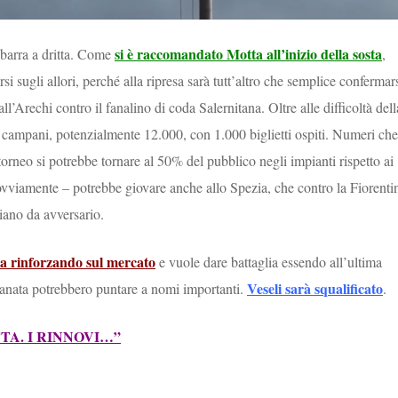
si è raccomandato Motta all’inizio della sosta
 barra a dritta. Come
,
si sugli allori, perché alla ripresa sarà tutt’altro che semplice confermars
ll’Arechi contro il fanalino di coda Salernitana. Oltre alle difficoltà dell
si campani, potenzialmente 12.000, con 1.000 biglietti ospiti. Numeri che
 torneo si potrebbe tornare al 50% del pubblico negli impianti rispetto ai
 ovviamente – potrebbe giovare anche allo Spezia, che contro la Fiorenti
aliano da avversario.
sta rinforzando sul mercato
e vuole dare battaglia essendo all’ultima
Veseli sarà squalificato
ranata potrebbero puntare a nomi importanti.
.
TA. I RINNOVI…”