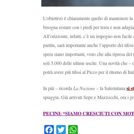
L’obiettivo è chiaramente quello di mantenere la
bisogna restare con i piedi per terra e non adagiar
All’orizzonte, infatti, c’è un impegno non facile a
partita, sarà importante anche l’apporto dei tifo
spera siano importanti, visto che alla ripresa del
soli 5.000 delle ultime uscite. Una novità che –
potrà avere più tifosi al Picco per il ritorno di It
si 
In più – ricorda
La Nazione
– la Salernitana
spiaggia. Già arrivati Sepe e Mazzocchi, ora i g
PECINI: “SIAMO CRESCIUTI CON MOT
Fa
T
W