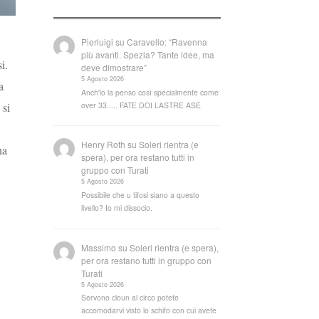
Pierluigi
su
Caravello: “Ravenna
più avanti. Spezia? Tante idee, ma
i.
deve dimostrare”
5 Agosto 2026
a
Anch'io la penso così specialmente come
over 33..... FATE DOI LASTRE ASE
 si
Henry Roth
su
Soleri rientra (e
na
spera), per ora restano tutti in
gruppo con Turati
5 Agosto 2026
Possibile che u tifosi siano a questo
livello? Io mi dissocio.
Massimo
su
Soleri rientra (e spera),
per ora restano tutti in gruppo con
Turati
5 Agosto 2026
Servono cloun al circo potete
accomodarvi visto lo schifo con cui avete