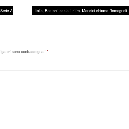
 Serie A
Italia, Bastoni lascia il ritiro. Mancini chiama Romagnoli
ligatori sono contrassegnati
*