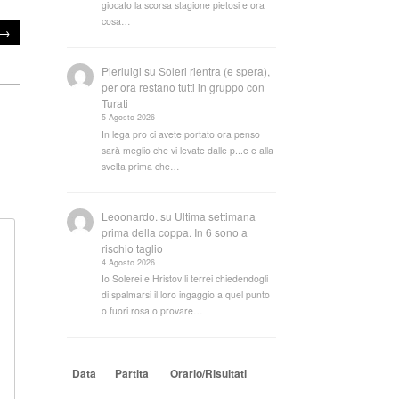
giocato la scorsa stagione pietosi e ora
cosa…
→
Pierluigi
su
Soleri rientra (e spera),
per ora restano tutti in gruppo con
Turati
5 Agosto 2026
In lega pro ci avete portato ora penso
sarà meglio che vi levate dalle p...e e alla
svelta prima che…
Leoonardo.
su
Ultima settimana
prima della coppa. In 6 sono a
rischio taglio
4 Agosto 2026
Io Solerei e Hristov li terrei chiedendogli
di spalmarsi il loro ingaggio a quel punto
o fuori rosa o provare…
Data
Partita
Orario/Risultati