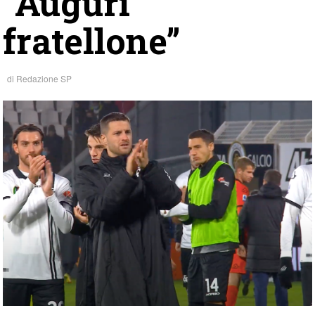
“Auguri
fratellone”
di
Redazione SP