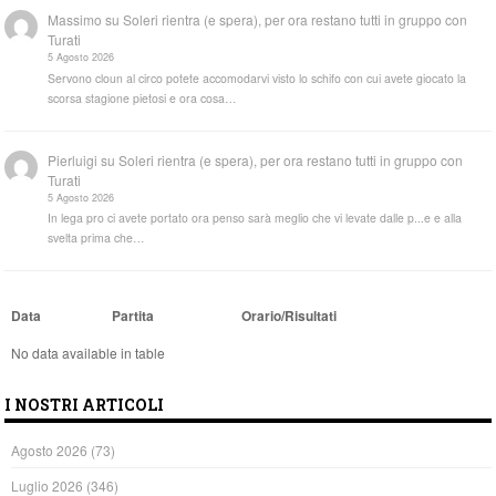
Massimo
su
Soleri rientra (e spera), per ora restano tutti in gruppo con
Turati
5 Agosto 2026
Servono cloun al circo potete accomodarvi visto lo schifo con cui avete giocato la
scorsa stagione pietosi e ora cosa…
Pierluigi
su
Soleri rientra (e spera), per ora restano tutti in gruppo con
Turati
5 Agosto 2026
In lega pro ci avete portato ora penso sarà meglio che vi levate dalle p...e e alla
svelta prima che…
Data
Partita
Orario/Risultati
No data available in table
I NOSTRI ARTICOLI
Agosto 2026
(73)
Luglio 2026
(346)