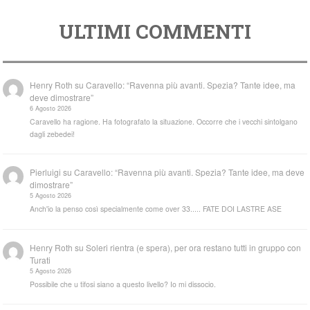
ULTIMI COMMENTI
Henry Roth
su
Caravello: “Ravenna più avanti. Spezia? Tante idee, ma
deve dimostrare”
6 Agosto 2026
Caravello ha ragione. Ha fotografato la situazione. Occorre che i vecchi sintolgano
dagli zebedei!
Pierluigi
su
Caravello: “Ravenna più avanti. Spezia? Tante idee, ma deve
dimostrare”
5 Agosto 2026
Anch'io la penso così specialmente come over 33..... FATE DOI LASTRE ASE
Henry Roth
su
Soleri rientra (e spera), per ora restano tutti in gruppo con
Turati
5 Agosto 2026
Possibile che u tifosi siano a questo livello? Io mi dissocio.