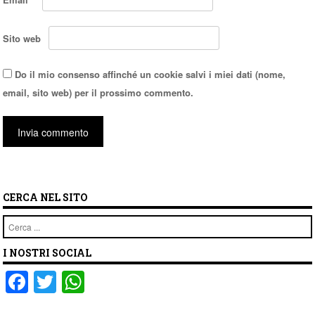
Sito web
Do il mio consenso affinché un cookie salvi i miei dati (nome,
email, sito web) per il prossimo commento.
CERCA NEL SITO
Cerca
I NOSTRI SOCIAL
F
T
W
a
wi
h