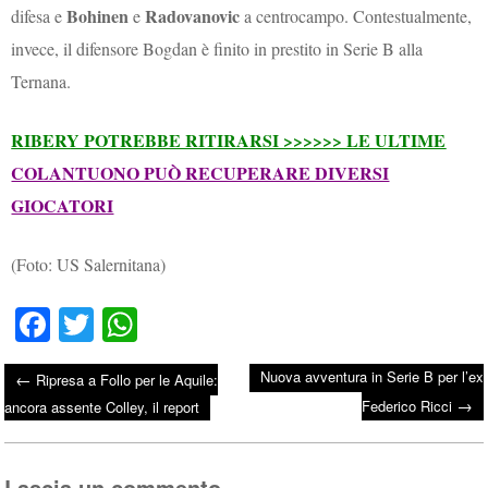
Bohinen
Radovanovic
difesa e
e
a centrocampo. Contestualmente,
invece, il difensore Bogdan è finito in prestito in Serie B alla
Ternana.
RIBERY POTREBBE RITIRARSI >>>>>> LE ULTIME
COLANTUONO PUÒ RECUPERARE DIVERSI
GIOCATORI
(Foto: US Salernitana)
Fa
T
W
ce
wi
ha
Nuova avventura in Serie B per l’ex
←
Ripresa a Follo per le Aquile:
bo
tte
ts
→
Post navigation
Federico Ricci
ancora assente Colley, il report
ok
r
A
pp
Lascia un commento