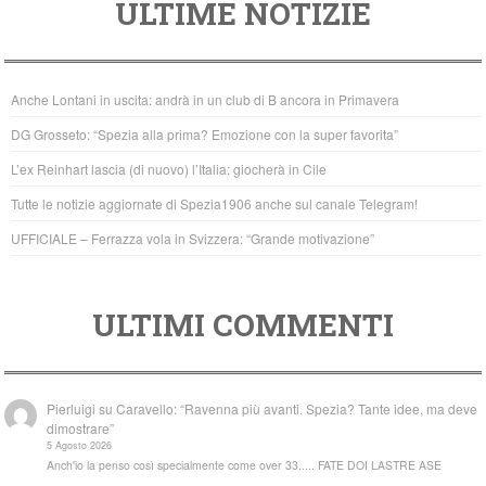
ULTIME NOTIZIE
c
tt
at
e
er
s
b
A
Anche Lontani in uscita: andrà in un club di B ancora in Primavera
o
p
DG Grosseto: “Spezia alla prima? Emozione con la super favorita”
o
p
L’ex Reinhart lascia (di nuovo) l’Italia: giocherà in Cile
k
Tutte le notizie aggiornate di Spezia1906 anche sul canale Telegram!
UFFICIALE – Ferrazza vola in Svizzera: “Grande motivazione”
ULTIMI COMMENTI
Pierluigi
su
Caravello: “Ravenna più avanti. Spezia? Tante idee, ma deve
dimostrare”
5 Agosto 2026
Anch'io la penso così specialmente come over 33..... FATE DOI LASTRE ASE