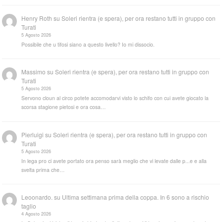
Henry Roth
su
Soleri rientra (e spera), per ora restano tutti in gruppo con
Turati
5 Agosto 2026
Possibile che u tifosi siano a questo livello? Io mi dissocio.
Massimo
su
Soleri rientra (e spera), per ora restano tutti in gruppo con
Turati
5 Agosto 2026
Servono cloun al circo potete accomodarvi visto lo schifo con cui avete giocato la
scorsa stagione pietosi e ora cosa…
Pierluigi
su
Soleri rientra (e spera), per ora restano tutti in gruppo con
Turati
5 Agosto 2026
In lega pro ci avete portato ora penso sarà meglio che vi levate dalle p...e e alla
svelta prima che…
Leoonardo.
su
Ultima settimana prima della coppa. In 6 sono a rischio
taglio
4 Agosto 2026