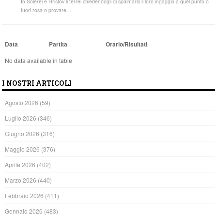
Io Solerei e Hristov li terrei chiedendogli di spalmarsi il loro ingaggio a quel punto o
fuori rosa o provare…
Data
Partita
Orario/Risultati
No data available in table
I NOSTRI ARTICOLI
Agosto 2026
(59)
Luglio 2026
(346)
Giugno 2026
(316)
Maggio 2026
(376)
Aprile 2026
(402)
Marzo 2026
(440)
Febbraio 2026
(411)
Gennaio 2026
(483)